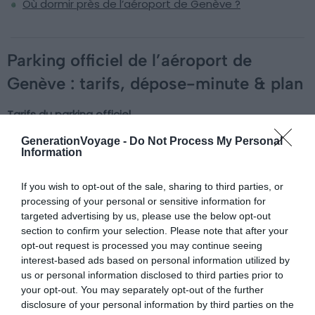
Où dormir près de l’aéroport de Genève ?
Parking officiel de l’aéroport de
Genève : tarifs, dépose-minute & plan
Tarifs du parking officiel
GenerationVoyage -
Do Not Process My Personal
Avec ses six parkings officiels, l’aéroport de Genève
Information
pratique plusieurs tarifs selon la localisation. Par
If you wish to opt-out of the sale, sharing to third parties, or
exemple, le parking le plus cher avec accès direct est le
processing of your personal or sensitive information for
P1. Ses tarifs sont de 58 CHF pour une journée et 367 CHF
targeted advertising by us, please use the below opt-out
pour deux semaines. Le moins cher, situé près de la gare
section to confirm your selection. Please note that after your
CFF, est le P51. Il ne coûte que 29 CHF pour 24 heures et
opt-out request is processed you may continue seeing
178 CHF pour deux semaines.
interest-based ads based on personal information utilized by
us or personal information disclosed to third parties prior to
your opt-out. You may separately opt-out of the further
Dépose-minute
disclosure of your personal information by third parties on the