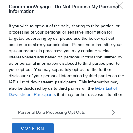
GenerationVoyage -
Do Not Process My Personal
Information
9 idées de visites guidées à Prague
If you wish to opt-out of the sale, sharing to third parties, or
processing of your personal or sensitive information for
targeted advertising by us, please use the below opt-out
Visiter Prague : 10 incontournables à faire
section to confirm your selection. Please note that after your
opt-out request is processed you may continue seeing
et voir (Tchéquie)
interest-based ads based on personal information utilized by
us or personal information disclosed to third parties prior to
your opt-out. You may separately opt-out of the further
disclosure of your personal information by third parties on the
Par Isabelle Fabio
IAB’s list of downstream participants. This information may
also be disclosed by us to third parties on the
IAB’s List of
Pour moi, la vie est comme une glace, il faut la
Downstream Participants
that may further disclose it to other
manger avant qu’elle ne fonde ! Gourmande et
third parties.
curieuse, j’aime explorer un nouveau pays à travers sa
Personal Data Processing Opt Outs
gastronomie, ses paysages et sa culture. Je puise
mon énergie dans les voyages et la découverte, et je
suis toujours ravie de partager mes bons plans !
CONFIRM