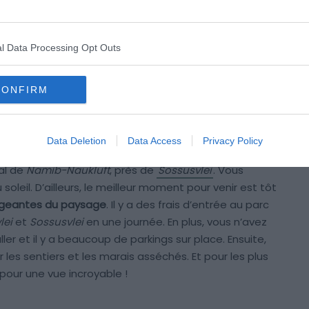
gileux, parsemé d’
arbres pétrifiés encadrés de dunes
étonnants. Un spectacle unique en son genre, que vous
e monde.
l Data Processing Opt Outs
gique complexe est à l’origine de la formation de
CONFIRM
marais
et il s’est asséché lorsque le cours de la rivière
 une merveille naturelle de la Namibie avec des dunes
Data Deletion
Data Access
Privacy Policy
al de
Namib-Naukluft
, près de
Sossusvlei
. Vous
soleil. D’ailleurs, le meilleur moment pour venir est tôt
ngeantes du paysage
. Il y a des frais d’entrée au parc
lei
et
Sossusvlei
en une journée. En plus, vous n’avez
ler et il y a beaucoup de parkings sur place. Ensuite,
les sentiers et les marais asséchés. Et pour les plus
pour une vue incroyable !