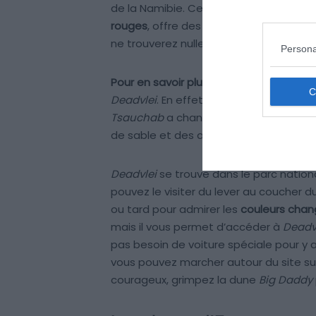
de la Namibie. Ce marais asséché et ar
rouges
, offre des contrastes visuels 
ne trouverez nulle part ailleurs dans l
Persona
Pour en savoir plus :
Un processus géolo
Deadvlei
. En effet, c’était
autrefois un 
Tsauchab
a changé. Maintenant, c’est
de sable et des arbres morts figés.
Deadvlei
se trouve dans le parc nation
pouvez le visiter du lever au coucher du 
ou tard pour admirer les
couleurs cha
mais il vous permet d’accéder à
Deadv
pas besoin de voiture spéciale pour y al
vous pouvez marcher autour du site sur 
courageux, grimpez la dune
Big Daddy