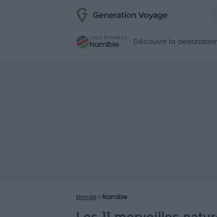
VOUS EXPLOREZ
Découvrir la destinatio
Namibie
Monde
Namibie
Les 11 merveilles natu