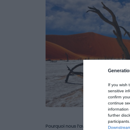
Generati
If you wish 
sensitive in
confirm you
continue se
information 
further disc
participants
Pourquoi nous l’avons sélectionné :
Dea
Downstream 