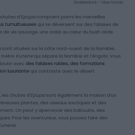
Shutterstock – Tibor Scholz
chutes d’
Epupa
comptent parmi les merveilles
ux tumultueuses
qui se déversent sur des falaises de
re de vie sauvage, une oasis au cœur du bush aride.
a
sont situées sur la côte nord-ouest de la Namibie,
a rivière
Kunene
qui sépare la Namibie et l’Angola. Vous
 brute avec
des falaises raides, des formations
on luxuriante
qui contraste avec le désert
 les chutes d’
Epupa
sont également la maison d’un
ombreuses plantes, des oiseaux exotiques et des
ment. On peut y apercevoir des babouins, des
ques. Pour les aventureux, vous pouvez faire des
Kunene
.