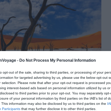
onVoyage -
Do Not Process My Personal Information
to opt-out of the sale, sharing to third parties, or processing of your per
formation for targeted advertising by us, please use the below opt-out s
r selection. Please note that after your opt-out request is processed y
eing interest-based ads based on personal information utilized by us or
disclosed to third parties prior to your opt-out. You may separately opt-
Shutterstock – Oleg Znamenskiy
losure of your personal information by third parties on the IAB’s list of
. This information may also be disclosed by us to third parties on the
IA
dvlei
est sans aucun doute le joyau photographique
Participants
that may further disclose it to other third parties.