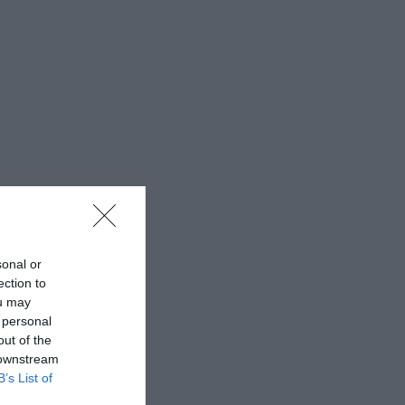
sonal or
ection to
ou may
 personal
out of the
 downstream
B’s List of