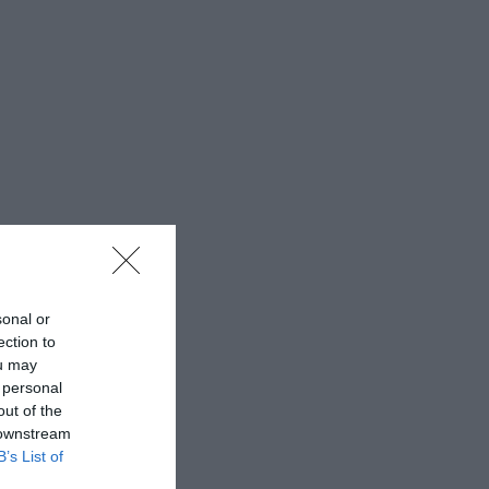
sonal or
ection to
ou may
 personal
out of the
 downstream
B’s List of