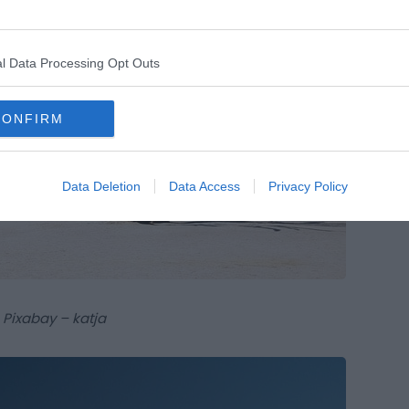
l Data Processing Opt Outs
CONFIRM
Data Deletion
Data Access
Privacy Policy
Pixabay – katja