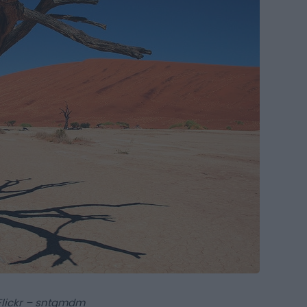
Flickr – sntgmdm