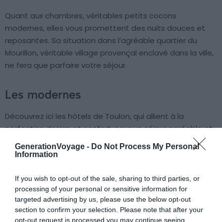
Quant aux chambres, véritables petits cocons
modernes, elles vous promettent des nuits douces et
reposantes. Sa situation dans l’agréable quartier du
Mourillon, véritable village provençal enclavé dans la ville,
ne fera que parfaire votre séjour.
Les modernes
Découvrez ici les hôtels de Toulon, qui allient à la
perfection design et confort, pour un séjour agréable et
relaxant.
GenerationVoyage -
Do Not Process My Personal
Information
5. OKKO Hotels Toulon Centre
If you wish to opt-out of the sale, sharing to third parties, or
processing of your personal or sensitive information for
Voir cet hôtel
targeted advertising by us, please use the below opt-out
section to confirm your selection. Please note that after your
opt-out request is processed you may continue seeing