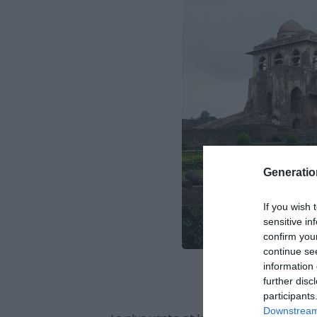
Generati
If you wish 
sensitive in
confirm you
continue se
information 
Wiki
further disc
participants
Downstream 