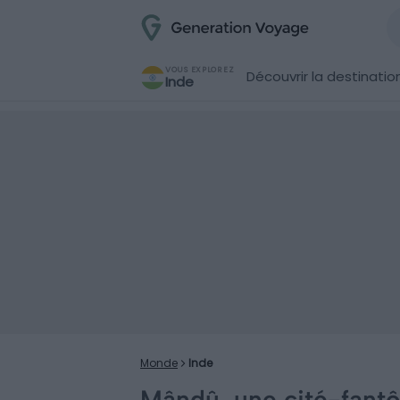
VOUS EXPLOREZ
Découvrir la destinatio
Inde
Monde
Inde
Mândû, une cité-fant