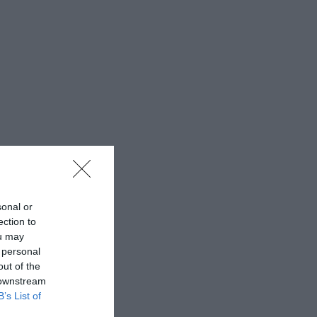
sonal or
ection to
ou may
 personal
out of the
 downstream
B’s List of