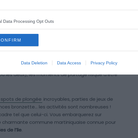
l Data Processing Opt Outs
rieure
CONFIRM
ébuter des vacances fantastiques au cœur d’un des plus
bateau à louer en Martinique est une véritable perle
Data Deletion
Data Access
Privacy Policy
sonnes peuvent facilement cohabiter. Que ce soit un
(ou les deux), les moments de partage risque d’être
spots de plongée
incroyables, parties de jeux de
éances bronzette… les activités sont nombreuses !
 cadre tel que celui-ci. Vous embarquerez sur
 une charmante commune martiniquaise connue pour
es de l’île
.