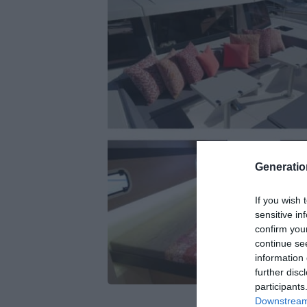
Generati
If you wish 
sensitive in
confirm you
continue se
information 
further disc
participants
Downstream 