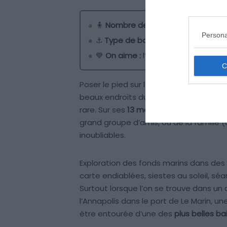
🧍
Nombre de personnes :
11
Persona
⚓
Type de bateau :
catamaran
💙
On aime :
l’immense cuisine inté
Poser le pied sur l’Annapolis, c’est d
beaux endroits du Monde. En effet, ce 
rare. Sur ses
13 mètres de long
, 12 per
grand groupe d’amis, ou de la famille 
inoubliables.
Exploration des fonds marins dans des
carte endiablées, siestes au soleil, s
Surtout lorsque l’on se trouve dans un
l’Annapolis dans le port de Le Marin,
être entourée d’une des
plus belles bai