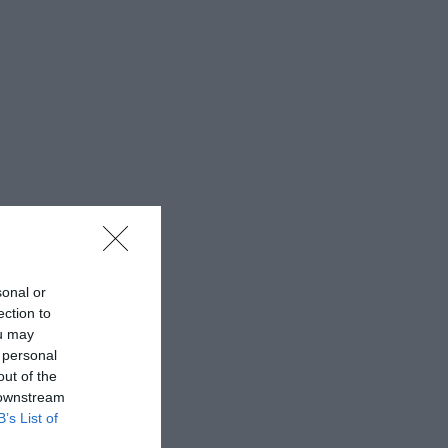
sonal or
ection to
ou may
 personal
out of the
 downstream
B’s List of