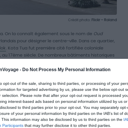
Crédit photo:
Flickr – Roland
karta. On la connaît également sous le nom de
Oud
landais pour désigner le centre-ville. Dans ce quartier,
dok
. Kota Tua fut première cité fortifiée coloniale
a, au 17ème siècle. De nombreux bâtiments historiques
le : le
musée des beaux-arts et de la céramique
,
ota Intan, la mosquée de Luar Batang, le marché aux
onVoyage -
Do Not Process My Personal Information
 Bhakti
, plus vieux temple bouddhiste de Jakarta. Se
e profiter d’une zone effervescente tout en ayant
to opt-out of the sale, sharing to third parties, or processing of your per
formation for targeted advertising by us, please use the below opt-out s
s incontournables.
r selection. Please note that after your opt-out request is processed y
eing interest-based ads based on personal information utilized by us or
disclosed to third parties prior to your opt-out. You may separately opt-
losure of your personal information by third parties on the IAB’s list of
. This information may also be disclosed by us to third parties on the
IA
Participants
that may further disclose it to other third parties.