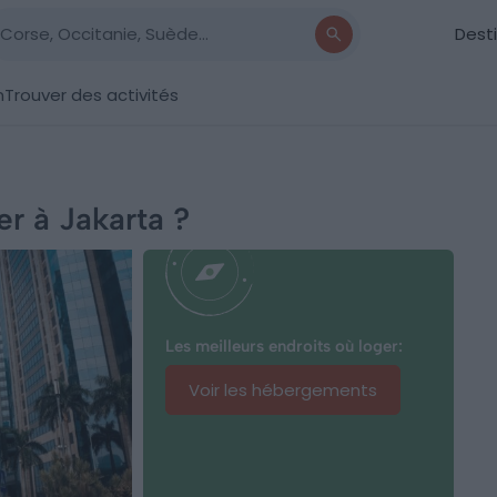
Dest
n
Trouver des activités
er à Jakarta ?
Les meilleurs endroits où loger:
Voir les hébergements