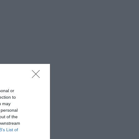
sonal or
ection to
ou may
 personal
out of the
 downstream
B’s List of