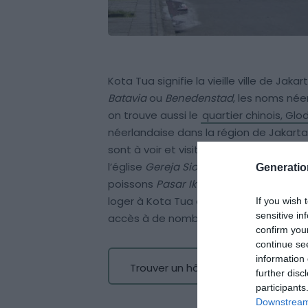
Kota Tua signifie la vieille ville de Ja
Batavia
ou
Benedenstad
, les noms néer
on trouve aussi le
quartier chinois, Glo
néerlandaise dans la région de Jakart
sont à voir et visiter, comme par exemp
l’église
Gereja Sion
, le pont-levis de K
Generati
poissons
Pasar Ikan
, le
Vihara Dharma
loger à Kota Tua offre la possibilité d
If you wish 
sensitive in
accès à de nombreux sites touristique
confirm you
continue se
information 
Trouver un hôtel à Kota Tua
further disc
participants
Downstream 