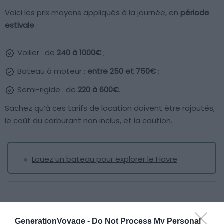
Voici les prix moyens appliqués à la journée, en
période
estivale
:
Voilier : de
240 à 1000€
;
Bateau à moteur :
entre 250 et 750€
;
Semi-rigide : de
220 à 600€
.
Sachez qu’à ces tarifs de location doivent être rajoutés,
le coût du carburant non inclus, et la caution.
Louez un bateau pour explorer le Havre
À lire aussi sur le guide Le Havre :
GenerationVoyage -
Do Not Process My Personal