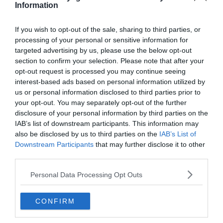
Information
Visiter Le Havre : les 10 choses incontournables à faire
Airbnb Le Havre : les meilleurs appartements Airbnb
If you wish to opt-out of the sale, sharing to third parties, or
au Havre
processing of your personal or sensitive information for
Les 6 meilleurs hôtels pas chers au Havre
targeted advertising by us, please use the below opt-out
section to confirm your selection. Please note that after your
Les 5 meilleurs hôtels au Havre
opt-out request is processed you may continue seeing
interest-based ads based on personal information utilized by
us or personal information disclosed to third parties prior to
your opt-out. You may separately opt-out of the further
Comment louer un bateau au Havre ?
disclosure of your personal information by third parties on the
IAB’s list of downstream participants. This information may
also be disclosed by us to third parties on the
IAB’s List of
Downstream Participants
that may further disclose it to other
third parties.
Personal Data Processing Opt Outs
CONFIRM