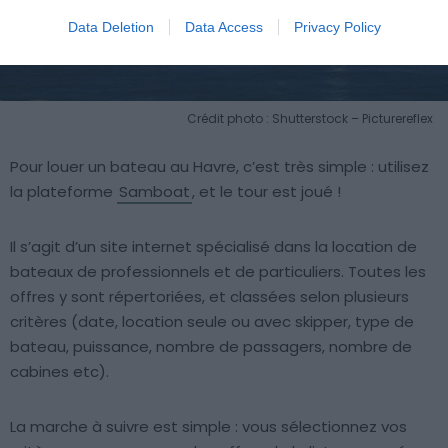
Data Deletion
Data Access
Privacy Policy
Crédit photo : Shutterstock – Picturereflex
Pour louer un bateau au Havre, c’est très simple : utilisez
la plateforme
Samboat
, et le tour est joué !
Il s’agit d’un site internet spécialisé dans la location de
bateaux de professionnels et de particuliers. Toutes les
offres y sont répertoriées, et classées selon plusieurs
critères (date, location seule ou avec skipper, type de
bateau, puissance, nombre de passagers, nombre de
cabines etc).
La marche à suivre est simple : vous sélectionnez vos