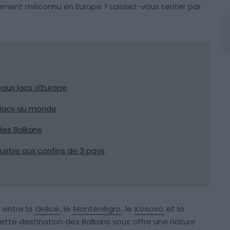
gement méconnu en Europe ? Laissez-vous tenter par
eaux lacs d’Europe
ux lacs au monde
 des Balkans
custre aux confins de 3 pays
 entre la
Grèce
, le
Monténégro
, le
Kosovo
et la
cette destination des Balkans vous offre une nature