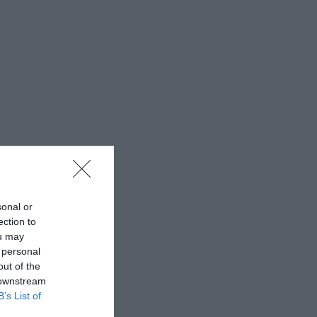
sonal or
ection to
ou may
 personal
out of the
 downstream
B’s List of