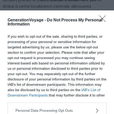
Grâce à cette localisation centrale, découvrez
facilement les principales attractions de Paris comme le
musée du Louvre, l’Opéra ou l’
Arc de Triomphe
. Les
GenerationVoyage -
Do Not Process My Personal
Information
Jardins Botaniques sont à seulement 1 km.
If you wish to opt-out of the sale, sharing to third parties, or
processing of your personal or sensitive information for
Voir cet hôtel
targeted advertising by us, please use the below opt-out
section to confirm your selection. Please note that after your
opt-out request is processed you may continue seeing
interest-based ads based on personal information utilized by
us or personal information disclosed to third parties prior to
your opt-out. You may separately opt-out of the further
disclosure of your personal information by third parties on the
IAB’s list of downstream participants. This information may
L’Hôtel de France
also be disclosed by us to third parties on the
IAB’s List of
Downstream Participants
that may further disclose it to other
Hôtel Belle Epoque proche de nombreuses
third parties.
attractions parisiennes
Personal Data Processing Opt Outs