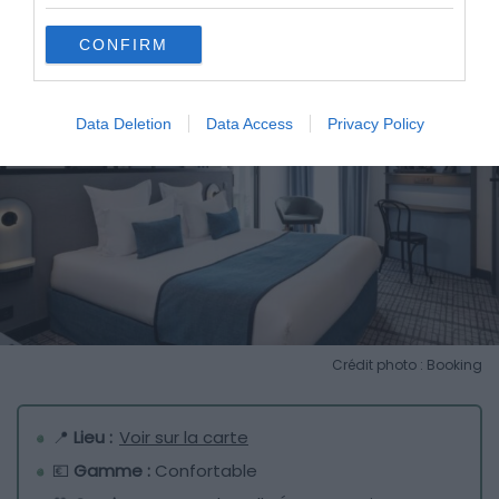
CONFIRM
Data Deletion
Data Access
Privacy Policy
Crédit photo : Booking
📍
Lieu :
Voir sur la carte
💶
Gamme :
Confortable