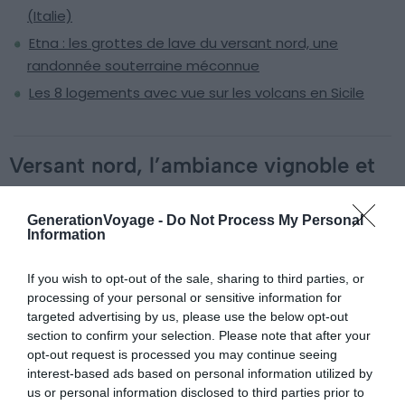
(Italie)
Etna : les grottes de lave du versant nord, une
randonnée souterraine méconnue
Les 8 logements avec vue sur les volcans en Sicile
Versant nord, l’ambiance vignoble et
montagne
GenerationVoyage -
Do Not Process My Personal
Le versant nord est moins fréquenté, plus sauvage, sans
Information
la mer en premier plan. C’est aussi le versant qui offre les
vues les plus saisissantes lors des éruptions
If you wish to opt-out of the sale, sharing to third parties, or
processing of your personal or sensitive information for
stromboliennes nocturnes. Il s’avère moins exposé aux
targeted advertising by us, please use the below opt-out
vents de secteur sud qui rabattent les cendres vers la
section to confirm your selection. Please note that after your
côte est.
Villa Neri Resort & Spa
, dans les vignobles près
opt-out request is processed you may continue seeing
de Linguaglossa, est l’adresse 5 étoiles de référence sur
interest-based ads based on personal information utilized by
ce versant. Les suites « Etna » sont orientées
us or personal information disclosed to third parties prior to