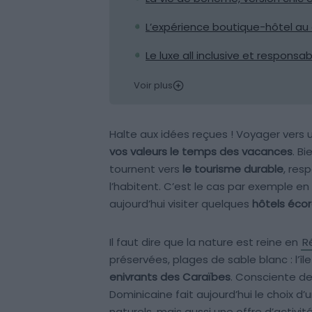
L’expérience boutique-hôtel a
Le luxe all inclusive et responsabl
Voir plus
Halte aux idées reçues ! Voyager vers 
vos valeurs le temps des vacances
. B
tournent vers
le tourisme durable
, res
l’habitent. C’est le cas par exemple 
aujourd’hui visiter quelques
hôtels éco
Il faut dire que la nature est reine en
R
préservées, plages de sable blanc : l’î
enivrants des Caraïbes
. Consciente de 
Dominicaine fait aujourd’hui le choix d’u
naturels, mais aussi une offre d’activ