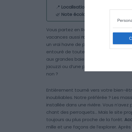
📍
Localisation
: Barahona
🌿
Note écologique
: 8/10
Persona
Vous partez en République Dominicaine 
vacances aussi
romantiques que vivifi
un vrai havre de paix au cœur d’une nat
entouré de toutes parts par de grands a
aux grandes baies vitrées des suites et
jacuzzi ou d’une petite piscine privée 
non ?
Entièrement tourné vers votre bien-êtr
inoubliables. Notre préférée ? Les massa
installée dans une rivière. Vous n’avez p
chant des perroquets… Mais le site prop
toujours au plus proche de la forêt.
Acc
mille et une façons de l’explorer. Après 