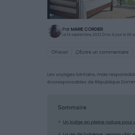
Par
MARIE CORDIER
Le 14 septembre, 2022 (mis à jour le 26 a
Favori
Écrire un commentaire
Les voyages lointains, mais responsables
écoresponsables de République Domini
Sommaire
Un lodge en pleine nature pou
La vie de bohême, version chic