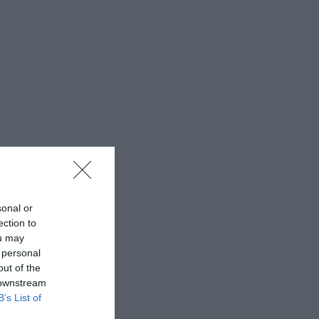
sonal or
ection to
ou may
 personal
out of the
 downstream
B’s List of