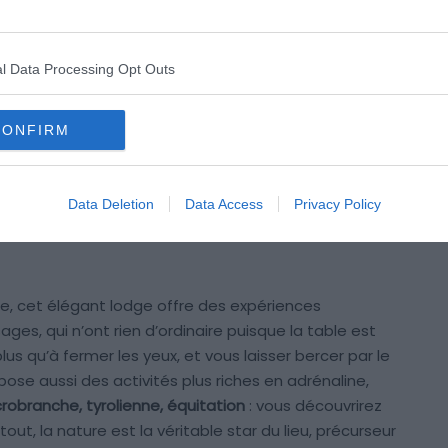
l Data Processing Opt Outs
à deux ? Alors, vous avez trouvé le nid idéal pour des
antes
. Ce lodge écoresponsable à taille humaine est
CONFIRM
ure luxuriante. Perché sur une petite montagne, il est
rbres. L’immersion en forêt est d’ailleurs totale grâce
 à leurs terrasses. Certaines offrent même le luxe d’un
Data Deletion
Data Access
Privacy Policy
pour vos bains de minuit au creux des arbres. Tentant,
e, cet élégant lodge offre des expériences
ges, qui n’ont rien d’ordinaire puisque la table est
lus qu’à fermer les yeux, et vous laisser bercer par le
ose aussi des activités plus riches en adrénaline,
robranche, tyrolienne, équitation
: vous découvrirez
tout, la nature est la véritable star du lieu, précurseur