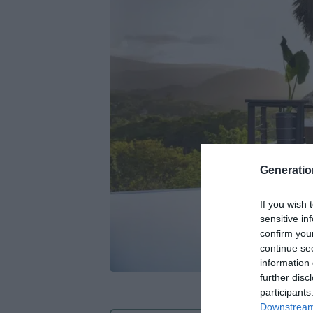
Generati
If you wish 
sensitive in
confirm you
continue se
information 
further disc
participants
Downstream 