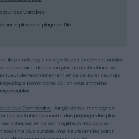
u cœur des Caraïbes
e sur la plus belle plage de l’île
une île paradisiaque ne signifie pas forcément
oublier
ien au contraire : de plus en plus de destinations se
pectueux de l’environnement et de celles et ceux qui
en République Dominicaine, où l’on vous emmène
responsables
.
épublique Dominicaine
. Jungle dense, montagnes
le est un véritable concentré
des paysages les plus
ses richesses et de leur fragilité, la République
n tourisme plus durable. Ainsi fleurissent les parcs
ités et d’hébergements respectueux de