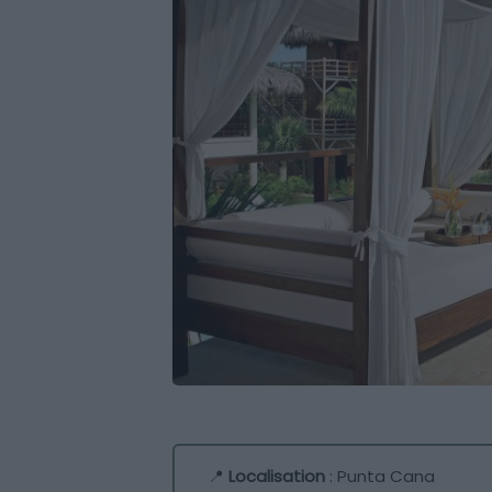
📍
Localisation
: Punta Cana