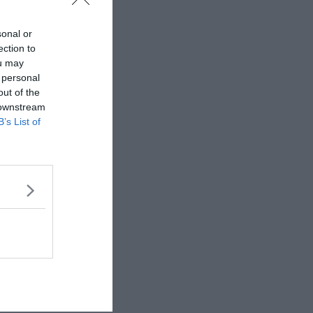
sonal or
ection to
ou may
 personal
out of the
 downstream
B’s List of