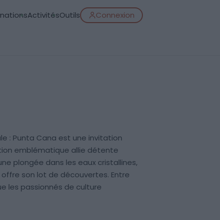
inations
Activités
Outils
Connexion
le : Punta Cana est une invitation
ation emblématique allie détente
ne plongée dans les eaux cristallines,
ffre son lot de découvertes. Entre
e les passionnés de culture