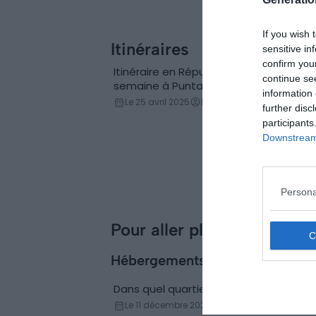
les 6 choses
incontournables à
If you wish 
faire
Itinéraires
sensitive in
confirm you
Itinéraire en République Dominicaine : 1
continue se
semaine à Punta Cana et ses environ
information 
Le 25 avril 2025
Par Samuel Métairie
further disc
participants
Downstream 
Persona
Pour aller plus loin
Hébergements
Dans quel quartier loger à Punta Cana
Conseils logement
Le 11 décembre 2025
Par Clément Kolodzie