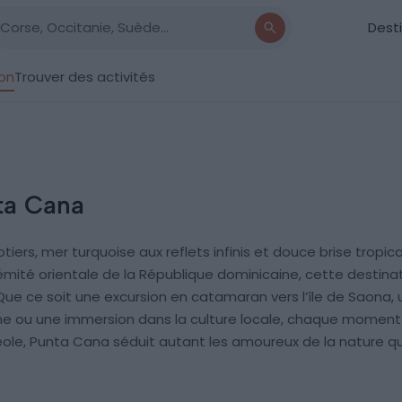
Dest
ion
Trouver des activités
ta Cana
ers, mer turquoise aux reflets infinis et douce brise tropica
rémité orientale de la République dominicaine, cette destin
Que ce soit une excursion en catamaran vers l’île de Saona, u
 ou une immersion dans la culture locale, chaque moment o
éole, Punta Cana séduit autant les amoureux de la nature qu