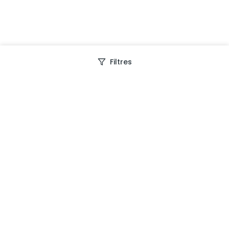
Filtres
Depuis 2013, Generation Voyage vous fait découvrir
des expériences mémorables et vous guide pour les
vivre pleinement.