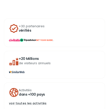
incontournables, de billets
billets pour des expé
pour des expériences
incontournables et
uniques et d’activités autour
découvertes autour d
des plages paradisiaques de
capitale dominicaine,
République dominicaine.
profitez pleinement 
+30 partenaires
voyage dès aujourd’hu
vérifiés
...
+20 Millions
de visiteurs annuels
Activités
dans +100 pays
voir toutes les activités