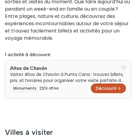
sorties et visites du moment. Que faire aujourd’hui ou
pendant un week-end en famille ou en couple ?
Entre plages, nature et culture, découvrez des
expériences incontournables autour de votre séjour
et trouvez facilement billets et activités pour un
voyage mémorable.
1
activité
à découvrir
Altos de Chavón
Visitez Altos de Chavón à Punta Cana : trouvez billets,
prix, et horaires pour organiser votre visite parfaite dès
maintenant. Réservez vite!
Découvrir
Monuments
19
offre
s
Villes à visiter