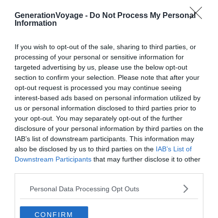
Où dormir près de l’aéroport d’Helsinki ?
GenerationVoyage -
Do Not Process My Personal
Information
Mestari
If you wish to opt-out of the sale, sharing to third parties, or
processing of your personal or sensitive information for
targeted advertising by us, please use the below opt-out
Un hôtel multi-services ultra moderne
section to confirm your selection. Please note that after your
opt-out request is processed you may continue seeing
interest-based ads based on personal information utilized by
us or personal information disclosed to third parties prior to
your opt-out. You may separately opt-out of the further
disclosure of your personal information by third parties on the
IAB’s list of downstream participants. This information may
also be disclosed by us to third parties on the
IAB’s List of
Downstream Participants
that may further disclose it to other
third parties.
Personal Data Processing Opt Outs
Crédit photo :
Booking
CONFIRM