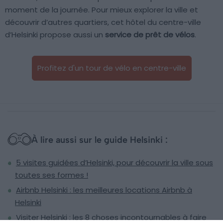
moment de la journée. Pour mieux explorer la ville et
découvrir d’autres quartiers, cet hôtel du centre-ville
d’Helsinki propose aussi un
service de prêt de vélos
.
Profitez d'un tour de vélo en centre-ville
À lire aussi sur le guide Helsinki :
5 visites guidées d’Helsinki, pour découvrir la ville sous
toutes ses formes !
Airbnb Helsinki : les meilleures locations Airbnb à
Helsinki
Visiter Helsinki : les 8 choses incontournables à faire