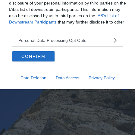
aurez environ 1h30 pour gravir la falaise et observer les
disclosure of your personal information by third parties on the
IAB’s list of downstream participants. This information may
fous de Bassan en les approchant à moins d’un mètre !
also be disclosed by us to third parties on the
IAB’s List of
Downstream Participants
that may further disclose it to other
C’est l’option que je privilégie, étant donné les aléas
third parties.
météorologiques et surtout les horaires de marées, et
Personal Data Processing Opt Outs
aussi parce qu’on a la chance d’avoir quelqu’un qui
connait parfaitement les lieux et nous fait partager sa
CONFIRM
culture.
Data Deletion
Data Access
Privacy Policy