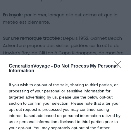
En kayak :
par la mer, lorsque elle est calme et que la
météo est clémente.
Sur une remorque tractée :
Depuis 1952, Gannet Beach
Adventure propose des visites guidées sur la côte de
Hawke’s Bay, de Clifton à Cape Kidnappers, de manière
ludique à bord d’une remorque tirée par un tracteur,
GenerationVoyage -
Do Not Process My Personal
avec des guides/conducteurs locaux expérimentés.
Information
Les merveilles de Cape Kidnappers
If you wish to opt-out of the sale, sharing to third parties, or
processing of your personal or sensitive information for
Au cours de cette excursion, vous découvrirez les
targeted advertising by us, please use the below opt-out
section to confirm your selection. Please note that after your
merveilles naturelles et géologiques des lieux,
opt-out request is processed you may continue seeing
notamment des lignes de fracture témoignant
interest-based ads based on personal information utilized by
d’anciens séismes
, des fossiles et des rigoles formées
us or personal information disclosed to third parties prior to
par le vent et l’eau. Arrivés à Cape Kidnappers, vous
your opt-out. You may separately opt-out of the further