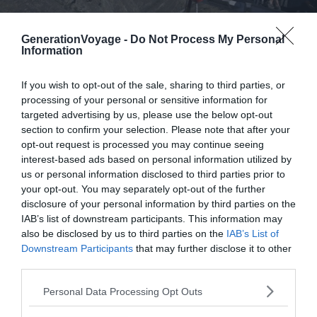
GenerationVoyage -
Do Not Process My Personal
Information
Credit – www.bungy.co.nz
If you wish to opt-out of the sale, sharing to third parties, or
processing of your personal or sensitive information for
targeted advertising by us, please use the below opt-out
Le
Nevis Highwire
à Queenstown est sûrement le site le
section to confirm your selection. Please note that after your
plus connu pour le saut à l’élastique. Chaque sauteur
opt-out request is processed you may continue seeing
rejoint une petite cabane suspendue entre deux falaises
interest-based ads based on personal information utilized by
us or personal information disclosed to third parties prior to
de la vallée avant de chuter dans le canyon. Une vue
your opt-out. You may separately opt-out of the further
spectaculaire, de l’adrénaline à son paroxysme, une
disclosure of your personal information by third parties on the
expérience incroyable qui coûte environ 165 € (prix en
IAB’s list of downstream participants. This information may
dollars NZ : 260$) avec, la fin du saut qui ne dure que 3
also be disclosed by us to third parties on the
IAB’s List of
minutes, un
certificat
et un superbe
t-shirt
pour frimer
Downstream Participants
that may further disclose it to other
devant votre famille et vos amis. Et vos yeux qui pétillent
third parties.
et votre sourire aux lèvres comme ultimes
Personal Data Processing Opt Outs
remerciements.