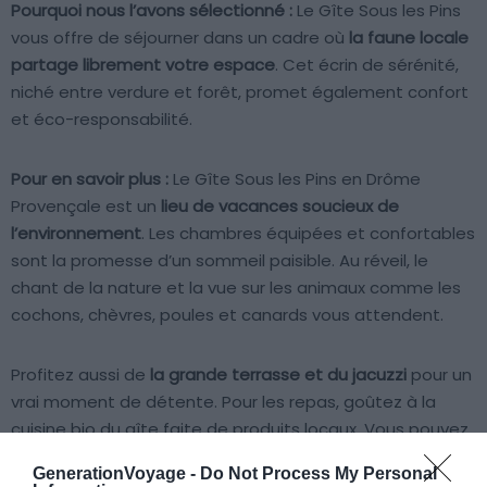
Pourquoi nous l’avons sélectionné :
Le Gîte Sous les Pins
vous offre de séjourner dans un cadre où
la faune locale
partage librement votre espace
. Cet écrin de sérénité,
niché entre verdure et forêt, promet également confort
et éco-responsabilité.
Pour en savoir plus :
Le Gîte Sous les Pins en Drôme
Provençale est un
lieu de vacances soucieux de
l’environnement
. Les chambres équipées et confortables
sont la promesse d’un sommeil paisible. Au réveil, le
chant de la nature et la vue sur les animaux comme les
cochons, chèvres, poules et canards vous attendent.
Profitez aussi de
la grande terrasse et du jacuzzi
pour un
vrai moment de détente. Pour les repas, goûtez à la
cuisine bio du gîte faite de produits locaux. Vous pouvez
y prendre un petit déjeuner énergisant ou une planche à
GenerationVoyage -
Do Not Process My Personal
déjeuner.