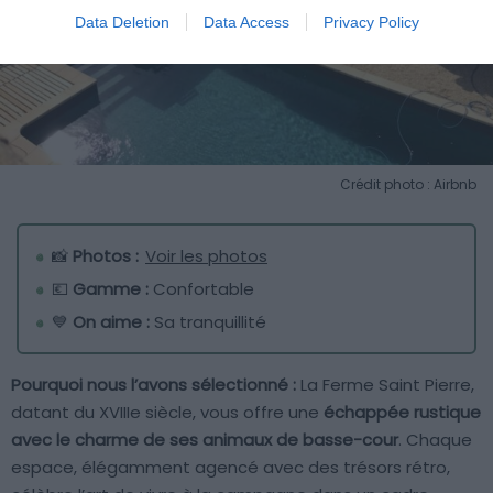
Data Deletion
Data Access
Privacy Policy
Crédit photo : Airbnb
📸
Photos :
Voir les photos
💶
Gamme :
Confortable
💙
On aime :
Sa tranquillité
Pourquoi nous l’avons sélectionné :
La Ferme Saint Pierre,
datant du XVIIIe siècle, vous offre une
échappée rustique
avec le charme de ses animaux de basse-cour
. Chaque
espace, élégamment agencé avec des trésors rétro,