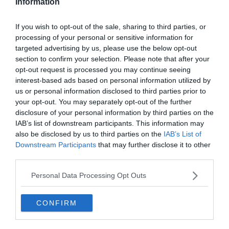
Information
If you wish to opt-out of the sale, sharing to third parties, or
Voir ce logement
processing of your personal or sensitive information for
targeted advertising by us, please use the below opt-out
section to confirm your selection. Please note that after your
opt-out request is processed you may continue seeing
La ferme auberge Saint Pierre dans le Vercors
interest-based ads based on personal information utilized by
us or personal information disclosed to third parties prior to
Auberge confortable avec piscine et
your opt-out. You may separately opt-out of the further
randonnées dans la Campagne Drômoise
disclosure of your personal information by third parties on the
IAB’s list of downstream participants. This information may
also be disclosed by us to third parties on the
IAB’s List of
Downstream Participants
that may further disclose it to other
third parties.
Personal Data Processing Opt Outs
CONFIRM