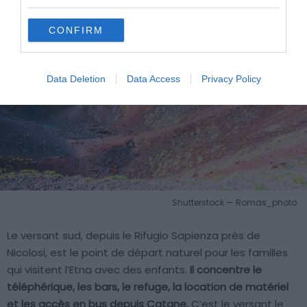
CONFIRM
Data Deletion
Data Access
Privacy Policy
Shutterstock — Romas_photo
Le versant sud, depuis le Rifugio Sapienza près de
Nicolosi, est le point de départ naturel pour les familles
qui visitent l’Etna avec des enfants.
Il concentre le
téléphérique, les bars, le refuge, la location de matériel
et les accès en bus depuis Catane.
C’est le versant le