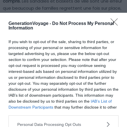
compris.
Les sandales et baskets de ville sont une erreur
que beaucoup de familles regrettent une fois sur place,
trop tard pour faire demi-tour.
GenerationVoyage -
Do Not Process My Personal
Information
Avant de partir, consultez les bulletins de surveillance
publiés quotidiennement par l’
INGV (Institut national de
If you wish to opt-out of the sale, sharing to third parties, or
géophysique et de volcanologie)
. C’est le meilleur
processing of your personal or sensitive information for
indicateur de l’état réel du volcan, bien plus fiable que la
targeted advertising by us, please use the below opt-out
météo côtière.
section to confirm your selection. Please note that after your
opt-out request is processed you may continue seeing
interest-based ads based on personal information utilized by
us or personal information disclosed to third parties prior to
your opt-out. You may separately opt-out of the further
disclosure of your personal information by third parties on the
IAB’s list of downstream participants. This information may
Versant sud ou versant nord : lequel
also be disclosed by us to third parties on the
IAB’s List of
Downstream Participants
that may further disclose it to other
choisir avec des enfants
third parties.
Personal Data Processing Opt Outs