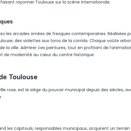
faisant rayonner Toulouse sur la scène internationale.
sques
rez les arcades ornées de fresques contemporaines. Réalisées pa
oulouse, des violettes aux toros de la corrida. Chaque voûte arbo
e la ville. Admirer ces peintures, tout en profitant de l’animatio
 et de modernité au cœur du centre historique.
 de Toulouse
ille rose, est le siège du pouvoir municipal depuis des siècles, a
e.
nd les capitouls, responsables municipaux, acquirent un terrain