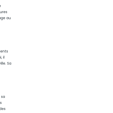
e
gures
mage au
ments
 il
lle. Sa
 sa
us
 des