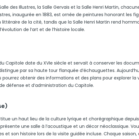
lle des Illustres, la Salle Gervais et la Salle Henri Martin, chacun
Illustres, inaugurée en 1883, est ornée de peintures honorant les fi
on littéraire de la cité, tandis que la Salle Henri Martin rend hom
volution de l’art et de l’histoire locale.
du Capitole date du XVIe siècle et servait à conserver les docu
 se distingue par sa haute tour flanquée d’échauguettes. Aujourd’hui,
pourrez obtenir des informations et des plans pour explorer la vi
de défense et d’administration du Capitole.
se)
titue un haut lieu de la culture lyrique et chorégraphique depuis
il présente une salle à l’acoustique et un décor néoclassique. Vo
s et son histoire lors de la visite guidée incluse. Chaque saison,