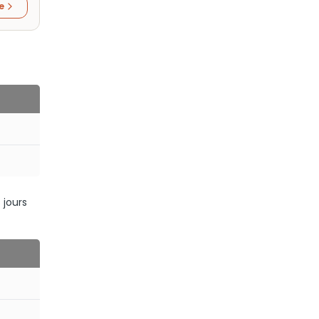
re
 jours