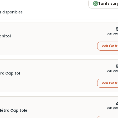
Tarifs sur
s disponibles.
par pe
apitol
Voir l'off
par pe
tro Capitol
Voir l'off
par pe
étro Capitole