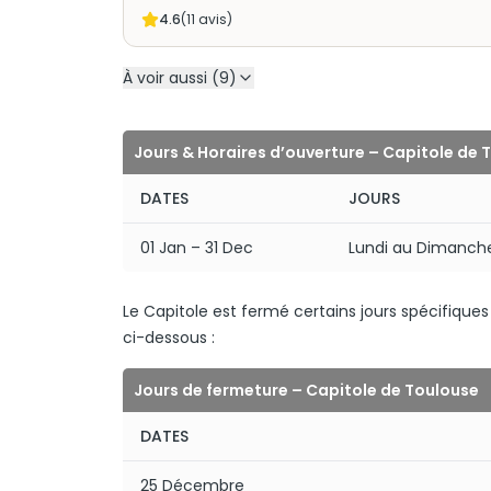
4.6
(
11
avis)
À voir aussi (9)
Jours & Horaires d’ouverture – Capitole de 
DATES
JOURS
01 Jan – 31 Dec
Lundi au Dimanch
Le Capitole est fermé certains jours spécifiqu
ci-dessous :
Jours de fermeture – Capitole de Toulouse
DATES
25 Décembre