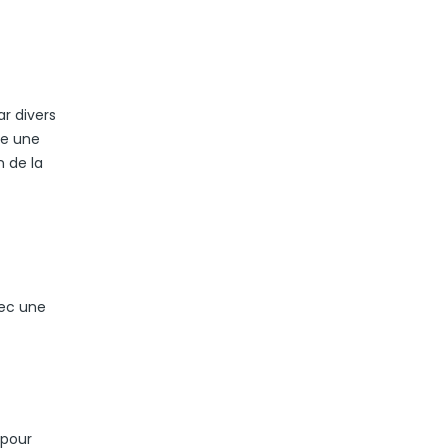
r divers
re une
n de la
vec une
 pour