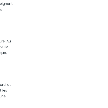
moignant
es
ure. Au
vu le
ique,
ural et
t les
 une