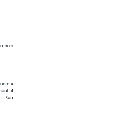
armonie
monarque
sentiel
ls. Son