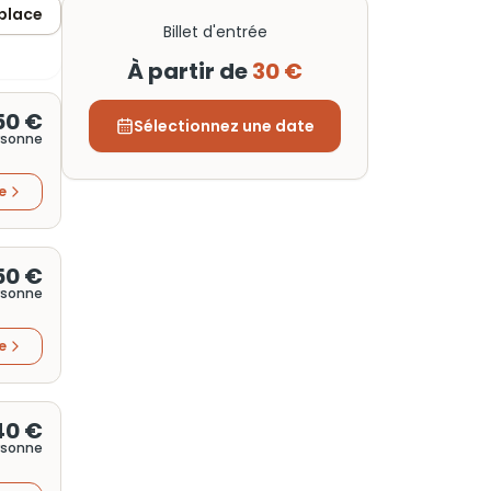
 place
Billet d'entrée
À partir de
30 €
50 €
Sélectionnez une date
rsonne
re
50 €
rsonne
re
40 €
rsonne