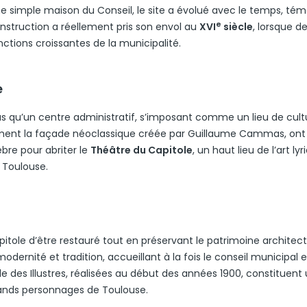
, une simple maison du Conseil, le site a évolué avec le temps, té
e
onstruction a réellement pris son envol au
XVI
siècle
, lorsque d
onctions croissantes de la municipalité.
e
plus qu’un centre administratif, s’imposant comme un lieu de cult
mment la façade néoclassique créée par Guillaume Cammas, ont 
lèbre pour abriter le
Théâtre du Capitole
, un haut lieu de l’art lyr
 Toulouse.
tole d’être restauré tout en préservant le patrimoine architect
e modernité et tradition, accueillant à la fois le conseil municipal e
le des Illustres, réalisées au début des années 1900, constituent
grands personnages de Toulouse.