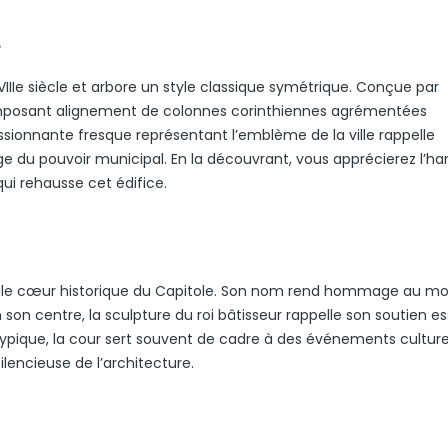
e
Ie siècle et arbore un style classique symétrique. Conçue par
 imposant alignement de colonnes corinthiennes agrémentées
ssionnante fresque représentant l’emblème de la ville rappelle
e du pouvoir municipal. En la découvrant, vous apprécierez l’h
qui rehausse cet édifice.
itue le cœur historique du Capitole. Son nom rend hommage au 
En son centre, la sculpture du roi bâtisseur rappelle son soutien es
ypique, la cour sert souvent de cadre à des événements culture
ilencieuse de l’architecture.