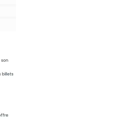
r son
 billets
offre