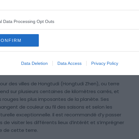
Crédit Photo : Shutterstock / KimRs
alette magique de Dieu” tant elle ressemble à une
l Data Processing Opt Outs
eurs. Elle se trouve sur un terrain montagneux à environ
tres au nord-est de la ville de Kunming. Le climat chaud
CONFIRM
che en minéraux de fer qui se sont infiltrés et oxydés
à en changer la couleur en brun rougeâtre. La région du
époustouflants, et la Terre Rouge de Dongchuan en
Data Deletion
Data Access
Privacy Policy
r des villes de Hongtudi (Hongtudi Zhen), ou terre
’étend sur plusieurs centaines de kilomètres carrés, et
 rouges les plus imposantes de la planète. Ses
ngent de couleur au fil des saisons et selon les
aturelle exceptionnelle. Il est recommandé d’y passer
de visiter les différents lieux d’intérêt et s’imprégner
e de cette terre.