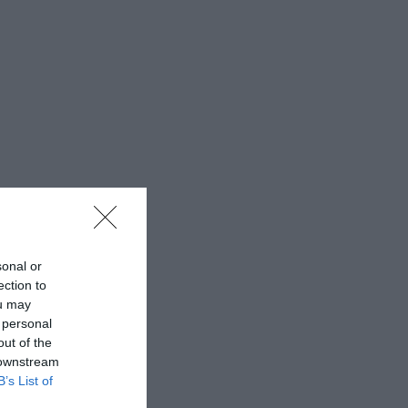
sonal or
ection to
ou may
 personal
out of the
 downstream
B’s List of