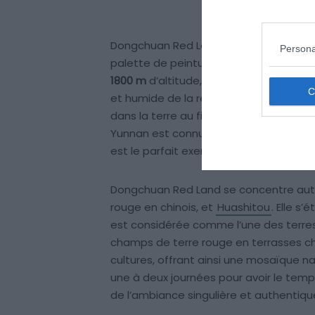
Dongchuan Red Land est surnommée “p
Persona
palette de peinture, de toutes les coul
1800 m
d’altitude, à près de 220 kilomè
et humide de la région a rendu le sol ri
dans la terre au fil des années, jusqu’
Yunnan est connue pour ses paysages 
est le parfait exemple !
Dongchuan Red Land se concentre autou
rouge en chinois, et
Huashitou
. Elle s
est considérée comme l’une des terres
champs de terre rouge en terrasses cha
cultures, offrant ainsi une mosaïque n
une à deux journées pour avoir le temps 
de l’ambiance singulière et authentiqu