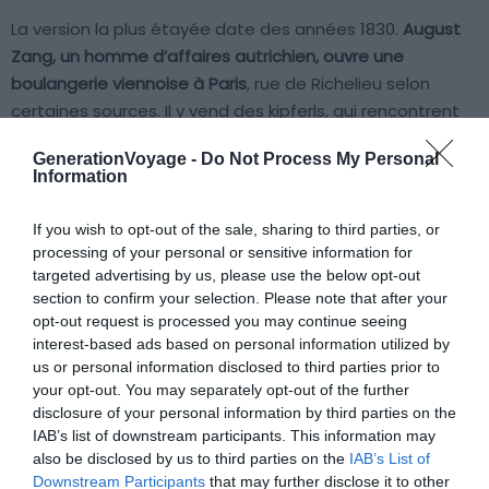
La version la plus étayée date des années 1830.
August
Zang, un homme d’affaires autrichien, ouvre une
boulangerie viennoise à Paris
, rue de Richelieu selon
certaines sources. Il y vend des kipferls, qui rencontrent
rapidement un succès réel dans une ville déjà réceptive
GenerationVoyage -
Do Not Process My Personal
aux innovations culinaires.
Information
Le mot « kipferl » se francise naturellement en
If you wish to opt-out of the sale, sharing to third parties, or
« croissant » à cause de la forme. Et c’est de là que vient
processing of your personal or sensitive information for
targeted advertising by us, please use the below opt-out
le terme « viennoiserie » : il désigne tout ce courant de
section to confirm your selection. Please note that after your
pâtisseries d’inspiration viennoise popularisées à Paris au
opt-out request is processed you may continue seeing
XIXe siècle. À ce stade, ce qu’on vend reste un petit pain.
interest-based ads based on personal information utilized by
Pas encore un feuilleté beurré.
us or personal information disclosed to third parties prior to
your opt-out. You may separately opt-out of the further
disclosure of your personal information by third parties on the
IAB’s list of downstream participants. This information may
also be disclosed by us to third parties on the
IAB’s List of
Downstream Participants
that may further disclose it to other