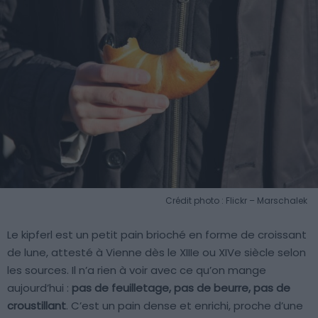
Crédit photo : Flickr – Marschalek
Le kipferl est un petit pain brioché en forme de croissant
de lune, attesté à Vienne dès le XIIIe ou XIVe siècle selon
les sources. Il n’a rien à voir avec ce qu’on mange
aujourd’hui :
pas de feuilletage, pas de beurre, pas de
croustillant
. C’est un pain dense et enrichi, proche d’une