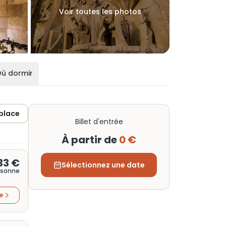
Voir toutes les photos
ù dormir
 place
Billet d'entrée
À partir de
0 €
33 €
Sélectionnez une date
rsonne
re