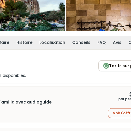
faire
Histoire
Localisation
Conseils
FAQ
Avis
O
Tarifs sur
s disponibles.
par pe
 Família avec audioguide
Voir l'off