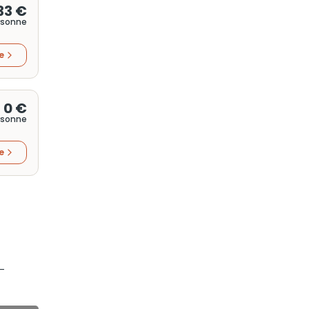
33 €
rsonne
re
0 €
rsonne
re
i-