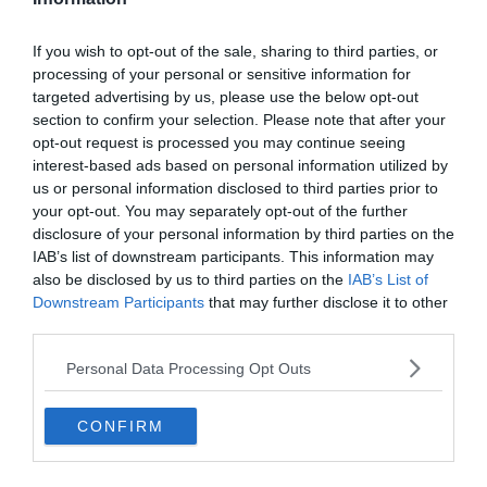
If you wish to opt-out of the sale, sharing to third parties, or
processing of your personal or sensitive information for
targeted advertising by us, please use the below opt-out
section to confirm your selection. Please note that after your
opt-out request is processed you may continue seeing
Crédit photo :
Airbnb
interest-based ads based on personal information utilized by
us or personal information disclosed to third parties prior to
your opt-out. You may separately opt-out of the further
Budget :
€
disclosure of your personal information by third parties on the
Le plus du logement :
le fjord à vos pieds
IAB’s list of downstream participants. This information may
also be disclosed by us to third parties on the
IAB’s List of
Downstream Participants
that may further disclose it to other
À seulement 20 minutes en voiture du centre-ville et de
third parties.
l’aéroport, ce studio vous accueille dans un cadre
Personal Data Processing Opt Outs
pittoresque et préservé, au milieu du Kaldfjord. Profitez
de la vue exceptionnelle le temps d’un séjour en pleine
CONFIRM
nature.