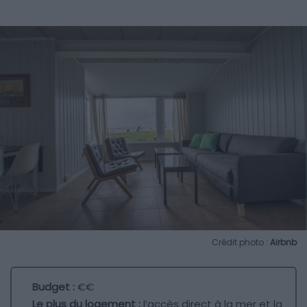
Crédit photo :
Airbnb
Budget :
€€
Le plus du logement :
l’accès direct à la mer et la