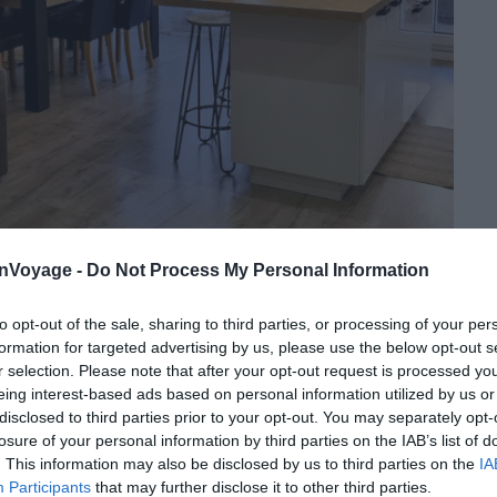
onVoyage -
Do Not Process My Personal Information
Crédit photo :
Airbnb
to opt-out of the sale, sharing to third parties, or processing of your per
formation for targeted advertising by us, please use the below opt-out s
r selection. Please note that after your opt-out request is processed y
0 mètres de la mer
eing interest-based ads based on personal information utilized by us or
disclosed to third parties prior to your opt-out. You may separately opt-
losure of your personal information by third parties on the IAB’s list of
quelques mètres seulement de la mer, cet appartement
. This information may also be disclosed by us to third parties on the
IA
 décoré avec goût, il vous offre un intérieur tout
Participants
that may further disclose it to other third parties.