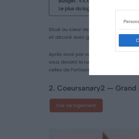
Budget
: €€€
Le plus du logement
: la position c
Persona
Situé au cœur de la ville, dans une a
et décoré avec goût est le lieu idéal p
Après avoir pris votre petit déjeuner sur
vous devant la rue piétonne colorée et
celles de Portissol et Six-Fours-les-pla
2. Coeursanary2 — Grand 
Voir ce logement