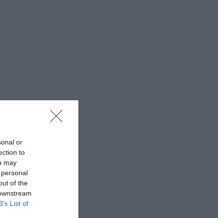
sonal or
ection to
ou may
 personal
out of the
 downstream
B’s List of