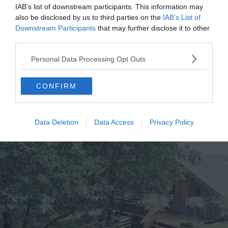
stations de ski, c’est le cadre parfait.
IAB’s list of downstream participants. This information may
also be disclosed by us to third parties on the
IAB’s List of
7. Loft l’Estanco
Downstream Participants
that may further disclose it to other
third parties.
Voir ce logement
Personal Data Processing Opt Outs
CONFIRM
Data Deletion
Data Access
Privacy Policy