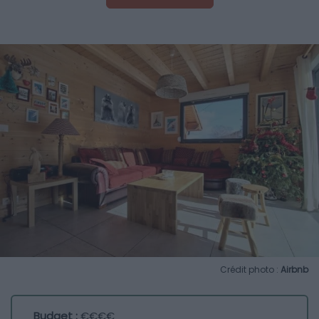
Crédit photo :
Airbnb
Budget :
€€€€