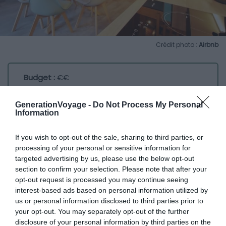
Crédit photo :
Airbnb
Budget :
€€
Les plus du logement :
Le confort, l’emplacement
GenerationVoyage -
Do Not Process My Personal
Information
Vous serez au calme dans cette maison qui s’inspire de
l’architecture d’un chalet. L’intérieur entièrement équipé
If you wish to opt-out of the sale, sharing to third parties, or
fait la part belle aux matières naturelles avec quelques
processing of your personal or sensitive information for
targeted advertising by us, please use the below opt-out
éléments design. Un joli balcon avec vue sur la
section to confirm your selection. Please note that after your
campagne complète l’ensemble.
opt-out request is processed you may continue seeing
interest-based ads based on personal information utilized by
La chambre et la salle de bain sont tout confort. Le tout
us or personal information disclosed to third parties prior to
your opt-out. You may separately opt-out of the further
est situé à quelques centaines de mètres du lac et des
disclosure of your personal information by third parties on the