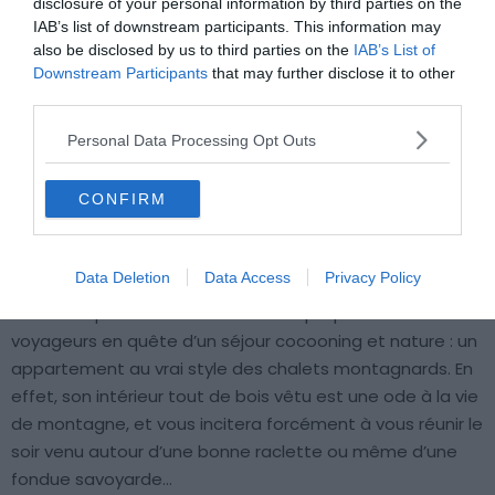
disclosure of your personal information by third parties on the
IAB’s list of downstream participants. This information may
also be disclosed by us to third parties on the
IAB’s List of
Downstream Participants
that may further disclose it to other
third parties.
Crédit photo :
Airbnb
Personal Data Processing Opt Outs
Budget :
€€
CONFIRM
Le plus du logement :
proximité des sentiers de
randonnées et des villages typiques
Data Deletion
Data Access
Privacy Policy
Voici un repaire tout à fait fantastique pour six
voyageurs en quête d’un séjour cocooning et nature : un
appartement au vrai style des chalets montagnards. En
effet, son intérieur tout de bois vêtu est une ode à la vie
de montagne, et vous incitera forcément à vous réunir le
soir venu autour d’une bonne raclette ou même d’une
fondue savoyarde…