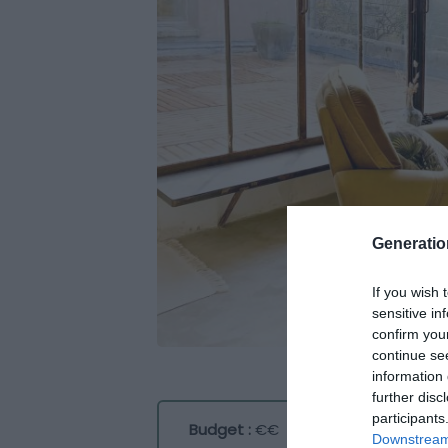
Generati
If you wish 
sensitive in
confirm you
continue se
information 
further disc
participants
Budget :
€€
Downstream 