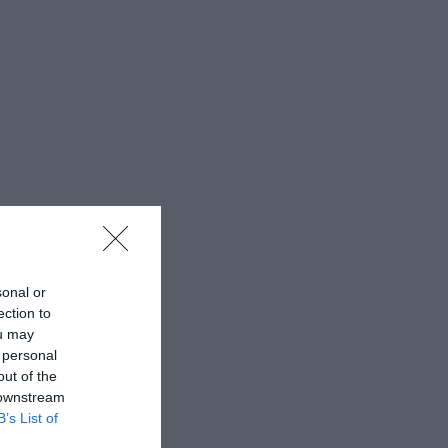
sonal or
ection to
ou may
 personal
out of the
 downstream
B’s List of