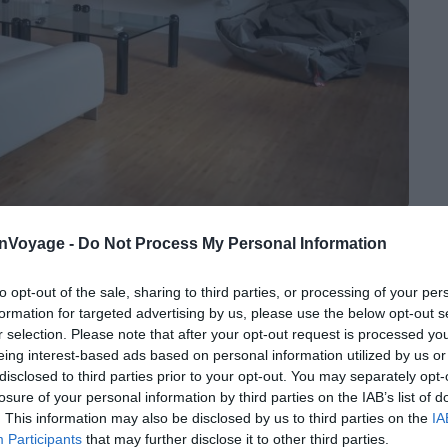
Crédit photo :
Airbnb
onVoyage -
Do Not Process My Personal Information
to opt-out of the sale, sharing to third parties, or processing of your per
formation for targeted advertising by us, please use the below opt-out s
derne atypique
r selection. Please note that after your opt-out request is processed y
eing interest-based ads based on personal information utilized by us or
disclosed to third parties prior to your opt-out. You may separately opt-
e Vauban, cet appartement à Besançon est un logement
losure of your personal information by third parties on the IAB’s list of
œur même des principaux attraits touristiques de la ville,
. This information may also be disclosed by us to third parties on the
IA
l peut accueillir jusqu’à quatre voyageurs. Il possède
Participants
that may further disclose it to other third parties.