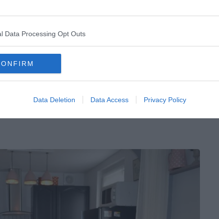
re pour un séjour agréable.
r airbnb à Besançon, c’est son style contemporain.
l Data Processing Opt Outs
bles type industriel, vous risquez de tomber sous
CONFIRM
n
Data Deletion
Data Access
Privacy Policy