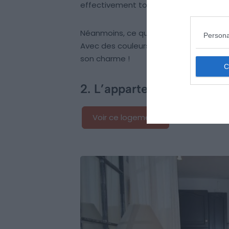
effectivement tout le confort nécessai
Néanmoins, ce qui caractérise ce supe
Persona
Avec des couleurs modernes et des meu
son charme !
2. L’appartement sur jardi
Voir ce logement