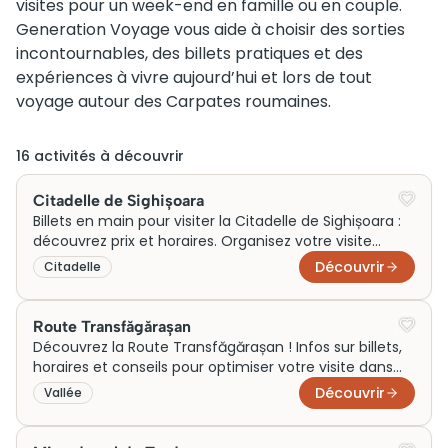
visites pour un week-end en famille ou en couple.
Generation Voyage vous aide à choisir des sorties
incontournables, des billets pratiques et des
expériences à vivre aujourd’hui et lors de tout
voyage autour des Carpates roumaines.
16
activité
s
à découvrir
Citadelle de Sighișoara
Billets en main pour visiter la Citadelle de Sighișoara :
découvrez prix et horaires. Organisez votre visite
incontournable dès maintenant !
Découvrir
Citadelle
Route Transfăgărașan
Découvrez la Route Transfăgărașan ! Infos sur billets,
horaires et conseils pour optimiser votre visite dans
les Carpates méridionales.
Découvrir
Vallée