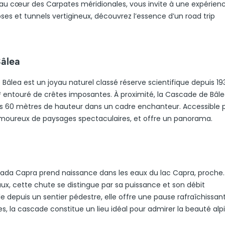
au cœur des Carpates méridionales, vous invite à une expérien
oses et tunnels vertigineux, découvrez l’essence d’un road trip
Bâlea
e Bâlea est un joyau naturel classé réserve scientifique depuis 19
m² entouré de crêtes imposantes. À proximité, la Cascade de Bâle
60 mètres de hauteur dans un cadre enchanteur. Accessible p
amoureux de paysages spectaculaires, et offre un panorama.
scada Capra prend naissance dans les eaux du lac Capra, proche.
x, cette chute se distingue par sa puissance et son débit
 depuis un sentier pédestre, elle offre une pause rafraîchissant
, la cascade constitue un lieu idéal pour admirer la beauté alp