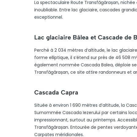
La spectaculaire Route Transfăgărașan, nichée 
inoubliable. Entre lac glaciaire, cascades grandi
exceptionnel.
Lac glaciaire Bâlea et Cascade de 
Perché à 2 034 mètres d’altitude, le lac glaciair
forme elliptique, il s’étend sur près de 46 508 
également nommée Cascada Balea, déploie ses 
Transfăgărașan, ce site attire randonneurs et 
Cascada Capra
Située à environ 1 690 mètres d’altitude, la Ca
Surnommée Cascada Iezerului par certains locau
impressionnant, surtout au printemps. Accessible
Transfăgărașan. Entourée de pentes verdoyantes
Carpates méridionales.