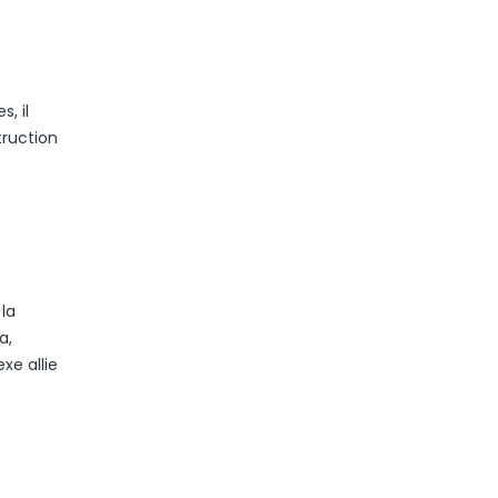
, il
truction
la
a,
xe allie