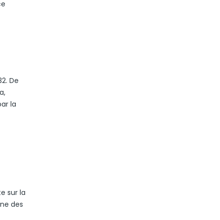
ce
32. De
a,
ar la
e sur la
ine des