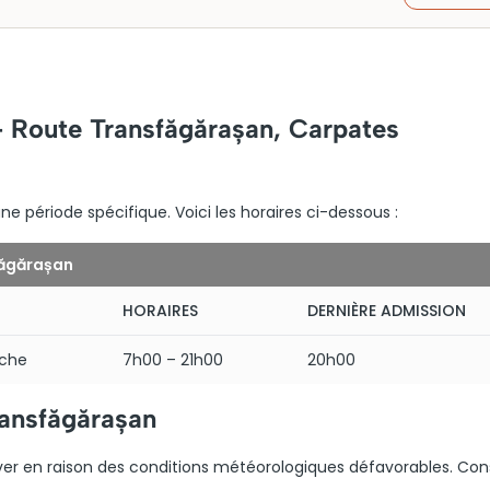
– Route Transfăgărașan, Carpates
 période spécifique. Voici les horaires ci-dessous :
făgărașan
HORAIRES
DERNIÈRE ADMISSION
nche
7h00 – 21h00
20h00
ransfăgărașan
ver en raison des conditions météorologiques défavorables. Con