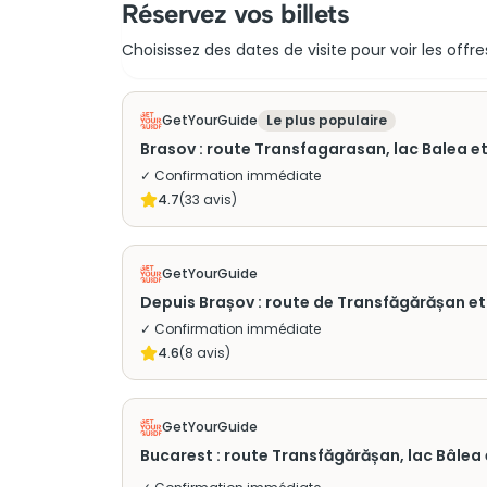
Réservez vos billets
Choisissez des dates de visite pour voir les offre
GetYourGuide
Le plus populaire
Brasov : route Transfagarasan, lac Balea 
✓ Confirmation immédiate
4.7
(
33
avis)
GetYourGuide
Depuis Brașov : route de Transfăgărășan e
✓ Confirmation immédiate
4.6
(
8
avis)
GetYourGuide
Bucarest : route Transfăgărășan, lac Bâlea