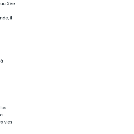
r au XVe
de, il
 à
les
la
s vies