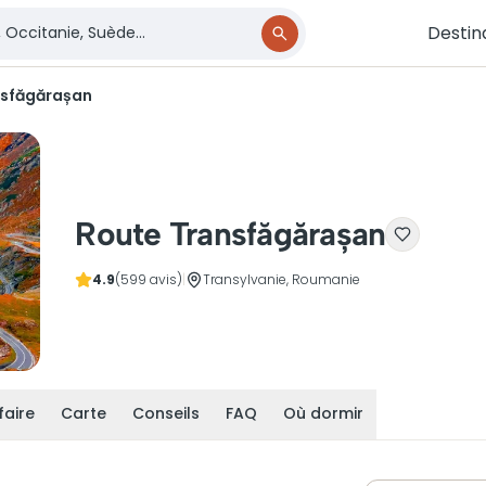
Destin
nsfăgărașan
Route Transfăgărașan
4.9
(599 avis)
|
Transylvanie, Roumanie
faire
Carte
Conseils
FAQ
Où dormir