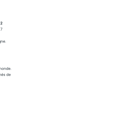
42
27
gne.
 monde.
nés de