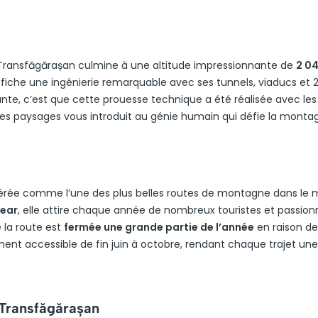
e Transfăgărașan culmine à une altitude impressionnante de
2 0
ffiche une ingénierie remarquable avec ses tunnels, viaducs et 
ante, c’est que cette prouesse technique a été réalisée avec les
r ces paysages vous introduit au génie humain qui défie la monta
idérée comme l’une des plus belles routes de montagne dans le
ear
, elle attire chaque année de nombreux touristes et passion
e la route est
fermée une grande partie de l’année
en raison de
ment accessible de fin juin à octobre, rendant chaque trajet une
 Transfăgărașan