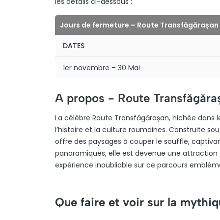
les détails ci-dessous :
Jours de fermeture – Route Transfăgărașan
DATES
1er novembre – 30 Mai
A propos -
Route Transfăgăra
La célèbre Route Transfăgărașan, nichée dans l
l’histoire et la culture roumaines. Construite so
offre des paysages à couper le souffle, captiva
panoramiques, elle est devenue une attraction t
expérience inoubliable sur ce parcours emblém
Que faire et voir sur la mythi