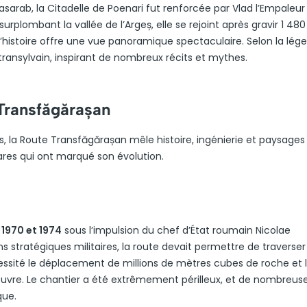
e Basarab, la Citadelle de Poenari fut renforcée par Vlad l’Empaleu
plombant la vallée de l’Argeș, elle se rejoint après gravir 1 480
’histoire offre une vue panoramique spectaculaire. Selon la légen
 transylvain, inspirant de nombreux récits et mythes.
 Transfăgărașan
la Route Transfăgărașan mêle histoire, ingénierie et paysages
res qui ont marqué son évolution.
e
1970 et 1974
sous l’impulsion du chef d’État roumain Nicolae
stratégiques militaires, la route devait permettre de traverser 
essité le déplacement de millions de mètres cubes de roche et 
vre. Le chantier a été extrêmement périlleux, et de nombreuse
que.