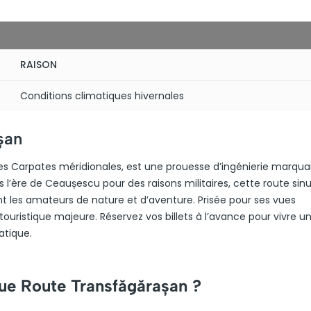
RAISON
Conditions climatiques hivernales
șan
es Carpates méridionales, est une prouesse d’ingénierie marqua
us l’ère de Ceaușescu pour des raisons militaires, cette route si
nt les amateurs de nature et d’aventure. Prisée pour ses vues
ouristique majeure. Réservez vos billets à l’avance pour vivre u
atique.
que Route Transfăgărașan ?