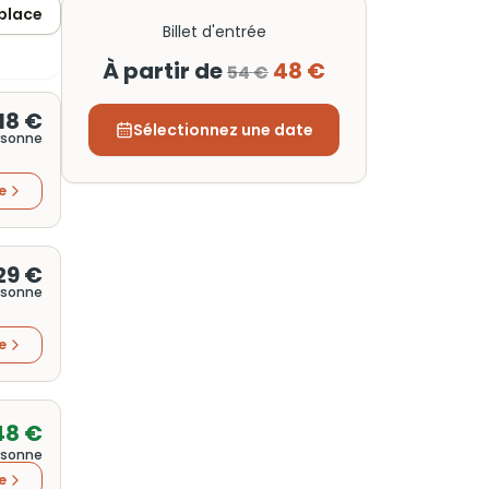
 place
Billet d'entrée
À partir de
48 €
54 €
18 €
Sélectionnez une date
rsonne
re
29 €
rsonne
re
48 €
rsonne
re