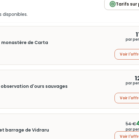
Tarifs sur
s disponibles.
1
par pe
et monastère de Carta
Voir l'off
1
par pe
t observation d'ours sauvages
Voir l'off
54 €
par pe
 et barrage de Vidraru
Voir l'off