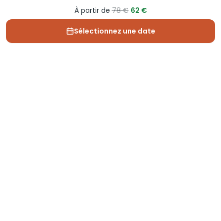
À partir de
78 €
62 €
Sélectionnez une date
Depuis 2013, Generation Voyage vous fait découvrir
des expériences mémorables et vous guide pour les
vivre pleinement.
Qui sommes nous ?