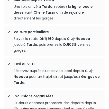
Une fois arrivé à
Turda
, repérez la
ligne locale
desservant
Cheile Turzii
afin de rejoindre
directement les gorges.
Voiture particulière
Suivez la route
DN1/E60
depuis
Cluj-Napoca
jusqu’à
Turda
, puis prenez la
DJ103G
vers les
gorges.
Taxi ou VTC
Réservez auprès d’un service local depuis
Cluj-
Napoca
pour un trajet direct jusqu’aux
Gorges de
Turda
.
Excursions organisées
Plusieurs agences proposent des départs depuis
Cluj-Napoca
avec transport inclus vers
Cheile