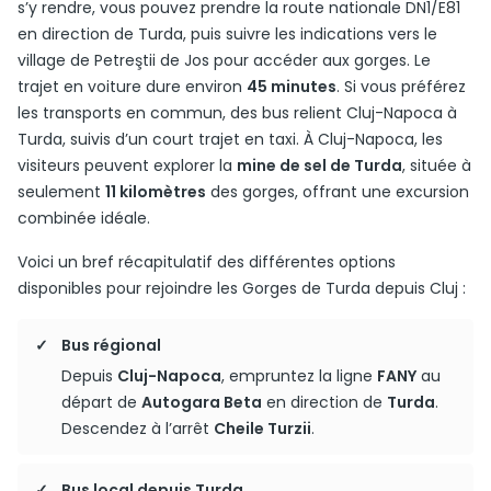
s’y rendre, vous pouvez prendre la route nationale DN1/E81
en direction de Turda, puis suivre les indications vers le
village de Petreştii de Jos pour accéder aux gorges. Le
trajet en voiture dure environ
45 minutes
. Si vous préférez
les transports en commun, des bus relient Cluj-Napoca à
Turda, suivis d’un court trajet en taxi. À Cluj-Napoca, les
visiteurs peuvent explorer la
mine de sel de Turda
, située à
seulement
11 kilomètres
des gorges, offrant une excursion
combinée idéale.
Voici un bref récapitulatif des différentes options
disponibles pour rejoindre les Gorges de Turda depuis Cluj :
Bus régional
Depuis
Cluj-Napoca
, empruntez la ligne
FANY
au
départ de
Autogara Beta
en direction de
Turda
.
Descendez à l’arrêt
Cheile Turzii
.
Bus local depuis Turda