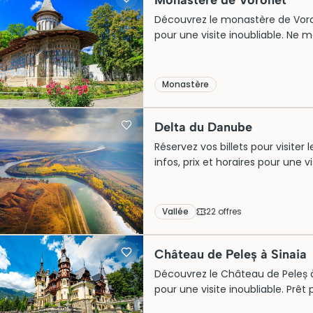
Monastère de Voronet
Découvrez le monastère de Voroneț 
pour une visite inoubliable. Ne 
Monastère
Delta du Danube
Réservez vos billets pour visite
infos, prix et horaires pour une vi
Vallée
22
offre
s
Château de Peleș à Sinaia
Découvrez le Château de Peleș à S
pour une visite inoubliable. Prêt 