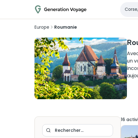
Europe
Roumanie
Rou
Avec
un v
inco
aujo
16
activ