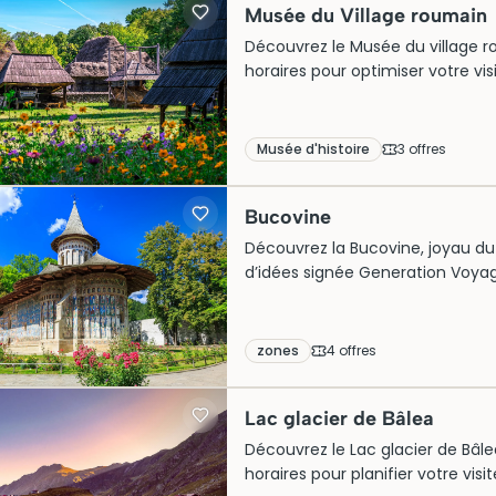
Musée du Village roumain
Découvrez le Musée du village rou
horaires pour optimiser votre vis
Musée d'histoire
3
offre
s
Bucovine
Découvrez la Bucovine, joyau du
d’idées signée Generation Voyage
couple ou le temps d’un week-en
traditionnels et nature préservé
de cette région lors de votre pr
zones
4
offre
s
Lac glacier de Bâlea
Découvrez le Lac glacier de Bâlea
horaires pour planifier votre vi