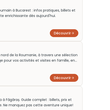
main à Bucarest : infos pratiques, billets et
ite enrichissante dès aujourd'hui.
Découvrir
 nord de la Roumanie, à travers une sélection
 pour vos activités et visites en famille, en
d. Entre monastères peints, villages
e, explorez les sorties incontournables autour
ochain voyage.
Découvrir
 à Făgăraș. Guide complet : billets, prix et
site. Ne manquez pas cette aventure unique!