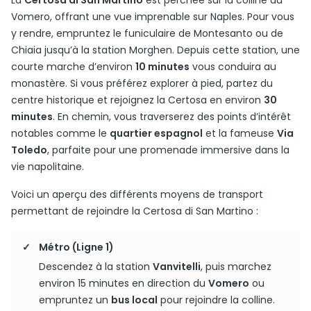
La
Certosa di San Martino
est perchée sur la colline du
Vomero, offrant une vue imprenable sur Naples. Pour vous
y rendre, empruntez le funiculaire de Montesanto ou de
Chiaia jusqu’à la station Morghen. Depuis cette station, une
courte marche d’environ
10 minutes
vous conduira au
monastère. Si vous préférez explorer à pied, partez du
centre historique et rejoignez la Certosa en environ
30
minutes
. En chemin, vous traverserez des points d’intérêt
notables comme le
quartier espagnol
et la fameuse
Via
Toledo
, parfaite pour une promenade immersive dans la
vie napolitaine.
Voici un aperçu des différents moyens de transport
permettant de rejoindre la Certosa di San Martino :
Métro (Ligne 1)
Descendez à la station
Vanvitelli
, puis marchez
environ 15 minutes en direction du
Vomero
ou
empruntez un
bus local
pour rejoindre la colline.