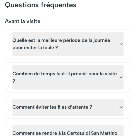
un passé vibrant, mêlant
grandiose. Initialeme
Questions fréquentes
histoire et intrigue. Explorez le
conçu comme résid
forum, les bains publics et les
royale, il est aujourd'
temples qui témoignent
attraction touristique
Avant la visite
encore de la vie romaine
Les visiteurs peuvent
pendant l'Antiquité. Une
des billets pour une vi
Quelle est la meilleure période de la journée
aventure inoubliable vous
inoubliable, explorant 
attend !
son rôle clé dans l'his
pour éviter la foule ?
Royaume de Naples.
Combien de temps faut-il prévoir pour la visite
?
Comment éviter les files d’attente ?
Comment se rendre à la Certosa di San Martino