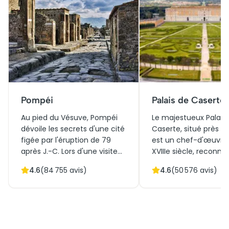
Pompéi
Palais de Caserte
Au pied du Vésuve, Pompéi
Le majestueux Palais
dévoile les secrets d'une cité
Caserte, situé près d
figée par l'éruption de 79
est un chef-d'œuvre
après J.-C. Lors d'une visite
XVIIIe siècle, reconnu
fascinante de Pompéi,
son importance histo
4.6
(
84 755
avis)
4.6
(
50 576
avis)
parcourez ses rues pavées et
culturelle. Conçu par
découvrez des villas ornées
l'architecte Luigi Vanvit
de fresques époustouflantes.
incarne le style baro
Les billets pour Pompéi
italien avec ses som
offrent une immersion dans
jardins et son archite