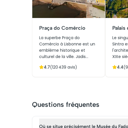
Praça do Comércio
Palais
La superbe Praça do
Le singu
Comércio à Lisbonne est un
Sintra 
emblème historique et
l'archi
culturel de la ville. Jadis
XIXe siè
centre du commerce
vestige
4.7
(
120 439
avis)
4.4
(
9
maritime, cette vaste place
monastè
est entourée d'élégantes
richesse
arcades et se dresse face au
culturel
Tage. Elle symbolise la
harmon
résilience après le
gothiqu
tremblement de terre de
manuéli
Questions fréquentes
1755. Aujourd'hui, elle est
initia
incontournable pour les
résidenc
touristes qui la découvre en
attire d
visites guidées, explorant
de tour
Où se situe précisément le Musée du Fad