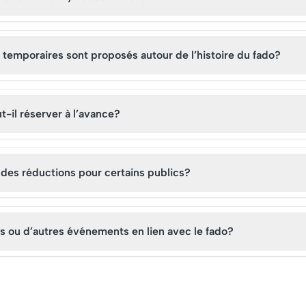
 visite inoubliable,
environnementale,
de billets à l'avance
renforçant l'importance de
ommandé, tant le site
la conservation des océans.
é.
temporaires sont proposés autour de l’histoire du fado?
t-il réserver à l’avance?
il des réductions pour certains publics?
s ou d’autres événements en lien avec le fado?