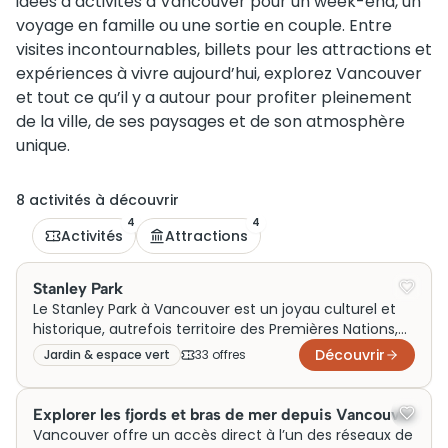
idées d’activités à Vancouver pour un week-end, un
voyage en famille ou une sortie en couple. Entre
visites incontournables, billets pour les attractions et
expériences à vivre aujourd’hui, explorez Vancouver
et tout ce qu’il y a autour pour profiter pleinement
de la ville, de ses paysages et de son atmosphère
unique.
8
activité
s
à découvrir
4
4
Activités
Attractions
Stanley Park
Le Stanley Park à Vancouver est un joyau culturel et
historique, autrefois territoire des Premières Nations,
transformé en parc public en 1888. Célèbre pour ses
Découvrir
Jardin & espace vert
33
offre
s
totems autochtones et ses vastes sentiers naturels, il
attire des millions de visiteurs chaque année.
Aujourd’hui, des visites guidées sont disponibles,
Explorer les fjords et bras de mer depuis Vancouver
souvent incluses dans les billets touristiques,
Vancouver offre un accès direct à l’un des réseaux de