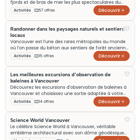
permettant aux voyageurs d’explorer sa riche
fjords et de bras de mer les plus spectaculaires du
biodiversité. Stanley Park demeure un témoignage
Pacifique Nord. Les croisières au départ de la ville
Découvrir
Activités
57
offre
s
vivant du patrimoine naturel et culturel de la région.
permettent d’explorer Howe Sound, Indian Arm ou les
eaux plus sauvages vers le nord, là où les orques, les
ours et les aigles partagent un territoire à peine
Randonner dans les paysages naturels et sentiers
touché. La plupart des départs s’effectuent depuis
locaux
Canada Place ou Deep Cove, avec des formules
Vancouver est l’une des rares métropoles au monde
allant de la demi-journée au séjour multi-jours.
où l’on passe du béton aux sentiers de forêt ancienne
en moins de trente minutes. Les randonneurs
Découvrir
Activités
15
offre
s
disposent ici d’un terrain de jeu exceptionnel : les
pentes boisées du parc provincial de Cypress, les
crêtes panoramiques de Garibaldi, les plages
Les meilleures excursions d’observation de
sauvages de North Shore. Toutes les saisons offrent
baleines à Vancouver
leurs propres caractéristiques, avec des niveaux de
Découvrez les excursions d’observation de baleines à
difficulté adaptés aussi bien aux promeneurs
Vancouver et choisissez une sortie adaptée à votre
occasionnels qu’aux marcheurs aguerris.
rythme et à votre budget. Comparez les croisières,
Découvrir
Activités
14
offre
s
horaires et conditions pour organiser une expérience
marine autour des orques, baleines grises et baleines
à bosse dans le respect de l’environnement.
Science World Vancouver
Le célèbre Science World à Vancouver, véritable
emblème architectural avec son dôme géodésique
scintillant, est un site incontournable pour les