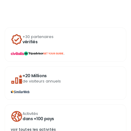
de mer reste accessible à tous les niveaux, et la
densité des points d’intérêt concentrés sur quelques
kilomètres en fait une destination idéale pour
découvrir la ville autrement.
+30 partenaires
vérifiés
...
+20 Millions
de visiteurs annuels
Activités
dans +100 pays
voir toutes les activités