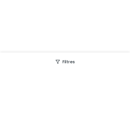
Filtres
Depuis 2013, Generation Voyage vous fait découvrir