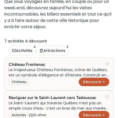
Que vous voyagiez en famille, en couple ou pour un
week‑end, découvrez aujourd’hui les visites
incontournables, les billets essentiels et tout ce qu’il
y a à faire autour de cette ville historique pour
enrichir votre séjour.
7
activité
s
à découvrir
4
3
Activités
Attractions
Château Frontenac
Le majestueux Château Frontenac, icône de Québec,
est un symbole d’élégance et d’histoire. Construit en
1893 par le chemin de fer Canadien Pacifique, il a
Découvrir
Château
initialement servi d’hôtel de luxe pour attirer des
voyageurs fortunés. Avec son architecture
néogothique et ses vues imprenables, il domine la
Naviguer sur le Saint-Laurent vers Tadoussac
vieille ville, inscrite au patrimoine mondial de l’UNESCO.
Le Saint-Laurent qui traverse Québec n’est pas un
Aujourd’hui, les billets pour une visite guidée du
simple cours d’eau : c’est un bras de mer aux marées
château sont très prisés, constituant une étape
franches, large de plusieurs kilomètres, où les
Découvrir
Activités
25
offre
s
incontournable pour les touristes.