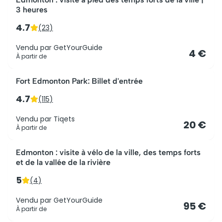
3 heures
4.7
(
23
)
Vendu par
GetYourGuide
4 €
À partir de
Le plus populaire
Fort Edmonton Park: Billet d'entrée
4.7
(
115
)
Vendu par
Tiqets
20 €
À partir de
Edmonton : visite à vélo de la ville, des temps forts
et de la vallée de la rivière
5
(
4
)
Vendu par
GetYourGuide
95 €
À partir de