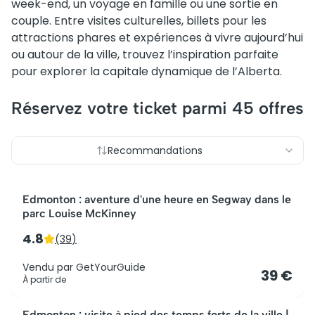
week-end, un voyage en famille ou une sortie en
couple. Entre visites culturelles, billets pour les
attractions phares et expériences à vivre aujourd’hui
ou autour de la ville, trouvez l’inspiration parfaite
pour explorer la capitale dynamique de l’Alberta.
Réservez votre ticket parmi
45
offres
Recommandations
Le mieux noté
Edmonton : aventure d'une heure en Segway dans le
parc Louise McKinney
4.8
(
39
)
Vendu par
GetYourGuide
39 €
À partir de
Meilleur rapport qualité-prix
Edmonton : visite à pied des temps forts de la ville |