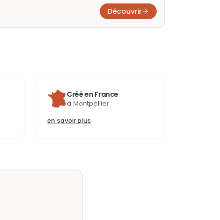
e de croître, offrant une évasion inoubliable.
Découvrir
Créé en France
à Montpellier
en savoir plus