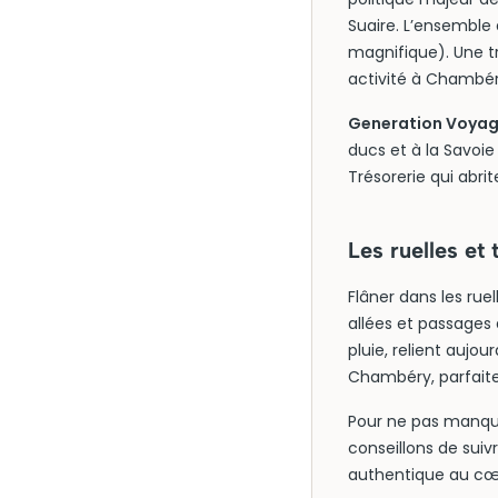
Suaire. L’ensemble 
magnifique). Une t
activité à Chambéry
Generation Voyage 
ducs et à la Savoie
Trésorerie qui abri
Les ruelles et
Flâner dans les ru
allées et passages 
pluie, relient aujo
Chambéry, parfaite
Pour ne pas manque
conseillons de suiv
authentique au cœu