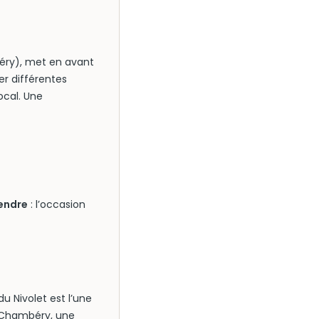
éry), met en avant
r différentes
ocal. Une
rendre
: l’occasion
du Nivolet est l’une
à Chambéry, une