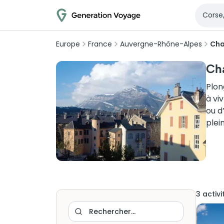
Europe
France
Auvergne-Rhône-Alpes
Ch
Cha
Plon
à vi
ou d
plei
3
activi