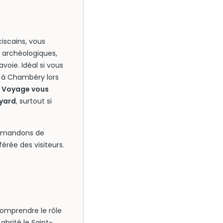
iscains, vous
ts archéologiques,
oie. Idéal si vous
r à Chambéry lors
 Voyage vous
oyard
, surtout si
commandons de
érée des visiteurs.
omprendre le rôle
abrité le Saint-