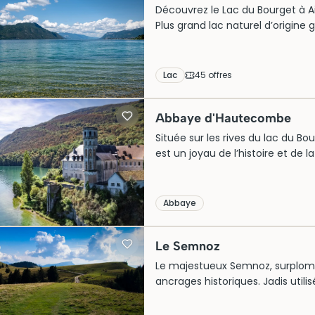
Découvrez le Lac du Bourget à Aix
Plus grand lac naturel d’origine g
cristallines et son cadre enchant
touristique prisée des amoureux 
Lac
45
offre
s
Abbaye d'Hautecombe
Située sur les rives du lac du B
est un joyau de l’histoire et de l
a servi de nécropole aux comte
architecture gothique. Aujourd’hu
par ses sculptures délicates et 
Abbaye
d’acheter vos billets à l’avance 
incontournable.
Le Semnoz
Le majestueux Semnoz, surplomb
ancrages historiques. Jadis utilis
lieu de connexion entre nature 
spectaculaires et ses sentiers p