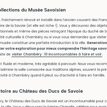
ollections du Musée Savoisien
 fraîchement rénové et installé dans l’ancien couvent des Franc
oire de la Savoie (et elle est riche !). Vous y découvrez des obje
tionnels et même des pièces retraçant l’époque du duché de Sav
ité culturelle à Chambéry ou si vous vous demandez que visite
usée constitue une parfaite introduction à la ville.
Generation
uter votre exploration pour mieux comprendre l’héritage sav
uite de
visiter Chambéry : 10 incontournables à faire et voir
.
t fluide et moderne, très agréable à parcourir. Nous vous re
admirer la salle consacrée aux traditions alpines, souvent la préf
tivité à Chambéry quand il pleut ou d’activité à faire en famille.
stoire au Château des Ducs de Savoie
, le Château des Ducs de Savoie est un incontournable pour c
 la ville. Vous y découvrez la Sainte-Chapelle, célèbre pour avoir 