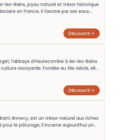
-les-Bains, joyau naturel et trésor historique.
laciaire en France, il fascine par ses eaux
eur. Aujourd’hui, c’est une attraction
de la nature et de la culture.
Découvrir
ourget, l’abbaye d’Hautecombe à Aix-les-Bains
a culture savoyarde. Fondée au XIIe siècle, elle
s de Savoie, et présente une majestueuse
i, elle attire de nombreux touristes, séduits
son cadre naturel paisible. Assurez-vous
Découvrir
pour profiter pleinement de cette visite
ant Annecy, est un trésor naturel aux riches
é pour le pâturage, il incarne aujourd’hui un
et culture. Avec ses panoramas
risés, le Semnoz attire les amateurs