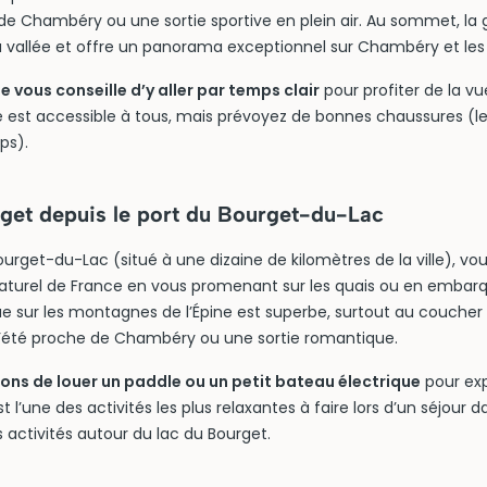
e Chambéry ou une sortie sportive en plein air. Au sommet, la 
la vallée et offre un panorama exceptionnel sur Chambéry et les
vous conseille d’y aller par temps clair
pour profiter de la vu
 est accessible à tous, mais prévoyez de bonnes chaussures (le 
ps).
rget depuis le port du Bourget-du-Lac
ourget-du-Lac (situé à une dizaine de kilomètres de la ville), vo
naturel de France en vous promenant sur les quais ou en embar
vue sur les montagnes de l’Épine est superbe, surtout au coucher d
d’été proche de Chambéry ou une sortie romantique.
ons de louer un paddle ou un petit bateau électrique
pour exp
 l’une des activités les plus relaxantes à faire lors d’un séjour d
s activités autour du lac du Bourget.