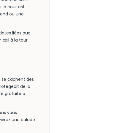
 la cour est
‑end ou une
dotes liées aux
 œil à la tour
ù se cachent des
rotégeait de la
té gratuite à
ous vous
vivrez une balade