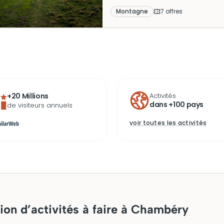
d’aventure. Sa popularité ne cess
Montagne
7
offre
s
+20 Millions
Activités
dans +100 pays
de visiteurs annuels
voir toutes les activités
ion d’activités à faire à Chambéry