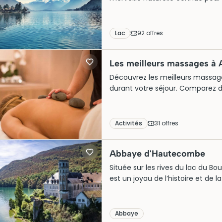
un rôle crucial dans le développ
source de vie et d’inspiration arti
touristes chaque année, impatient
Lac
92
offre
s
guidées et découvrir sa beauté i
nautiques et ses paysages pitto
Les meilleurs massages à 
Découvrez les meilleurs massag
durant votre séjour. Comparez d
et profitez d’un moment de bien
Activités
31
offre
s
Abbaye d'Hautecombe
Située sur les rives du lac du B
est un joyau de l’histoire et de l
a servi de nécropole aux comte
architecture gothique. Aujourd’hu
par ses sculptures délicates et 
Abbaye