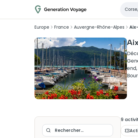
Europe
France
Auvergne-Rhône-Alpes
Aix
Aix
Déco
Gene
end,
Bour
9
activi
Act