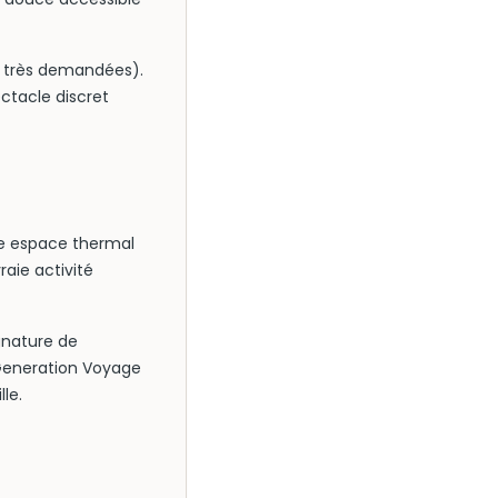
nt très demandées).
ectacle discret
te espace thermal
aie activité
gnature de
eneration Voyage
lle.