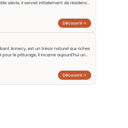
XIIe siècle, il servait initialement de résidence
ante architecture médiévale, alliant histoire
es milliers de visiteurs. Aujourd’hui, il abrite
nsporte dans le temps. Pensez à réserver vos
Découvrir
sereinement de votre visite.
ant Annecy, est un trésor naturel aux riches
é pour le pâturage, il incarne aujourd’hui un
et culture. Avec ses panoramas
risés, le Semnoz attire les amateurs
e de croître, offrant une évasion inoubliable.
Découvrir