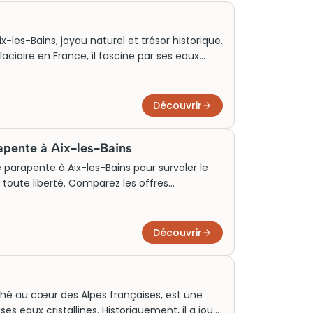
-les-Bains, joyau naturel et trésor historique.
laciaire en France, il fascine par ses eaux
eur. Aujourd’hui, c’est une attraction
de la nature et de la culture.
Découvrir
apente à Aix-les-Bains
 parapente à Aix-les-Bains pour survoler le
n toute liberté. Comparez les offres
mule de vol et réservez votre session de
vos envies et votre niveau.
Découvrir
hé au cœur des Alpes françaises, est une
es eaux cristallines. Historiquement, il a joué