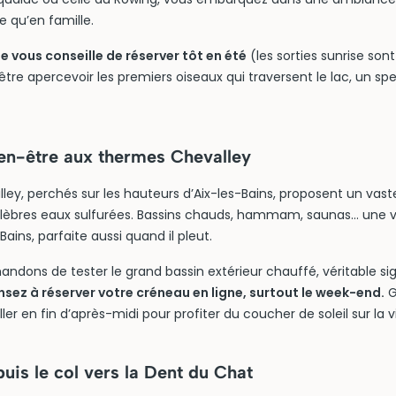
e qu’en famille.
 vous conseille de réserver tôt en été
(les sorties sunrise so
tre apercevoir les premiers oiseaux qui traversent le lac, un sp
en-être aux thermes Chevalley
ley, perchés sur les hauteurs d’Aix-les-Bains, proposent un vas
élèbres eaux sulfurées. Bassins chauds, hammam, saunas… une vr
Bains, parfaite aussi quand il pleut.
dons de tester le grand bassin extérieur chauffé, véritable si
nsez à réserver votre créneau en ligne, surtout le week-end.
G
ller en fin d’après-midi pour profiter du coucher de soleil sur la vi
is le col vers la Dent du Chat