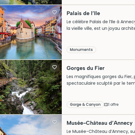
d’acheter vos billets à l’avance 
incontournable.
Palais de l’Ile
Le célèbre Palais de l’Ile à Ann
la vieille ville, est un joyau ar
prison au Moyen Âge, cet édifice
et fascinante. Aujourd’hui, il atti
transformation en musée captivan
Monuments
plongée immersive dans le passé
touristique prisée et emblémati
Gorges du Fier
Les magnifiques gorges du Fier, 
spectaculaire sculpté par le tem
passage naturel à travers les mo
visiteurs du monde entier, fasci
impressionnantes et leur passer
Gorge & Canyon
1
offre
cette merveille, il est conseillé d
gorges du Fier est la promesse 
Musée-Château d’Annecy
naturel d’exception.
Le Musée-Château d’Annecy, surpl