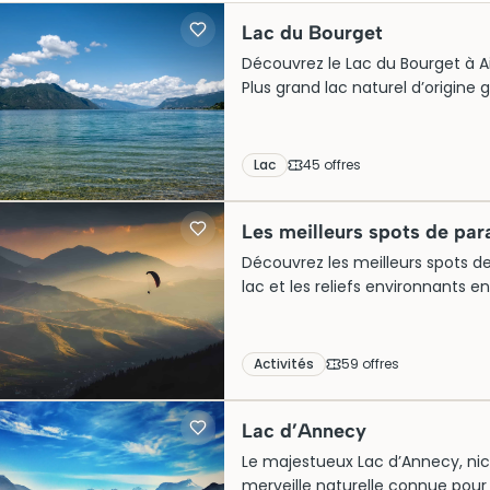
Lac du Bourget
Découvrez le Lac du Bourget à Aix
Plus grand lac naturel d’origine g
cristallines et son cadre enchant
touristique prisée des amoureux 
Lac
45
offre
s
Les meilleurs spots de par
Découvrez les meilleurs spots de
lac et les reliefs environnants e
disponibles, choisissez votre for
parapente à Aix-les-Bains selon 
Activités
59
offre
s
Lac d’Annecy
Le majestueux Lac d’Annecy, nic
merveille naturelle connue pour s