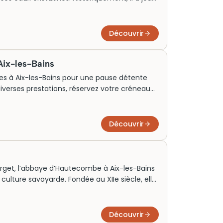
ement de la région d’Annecy, étant à la fois
stique. Aujourd’hui, le lac attire des milliers de
s de réserver leurs billets pour des visites
Découvrir
ncomparable, ainsi que ses activités
resques.
Aix-les-Bains
es à Aix-les-Bains pour une pause détente
iverses prestations, réservez votre créneau
-être adapté à vos envies.
Découvrir
ourget, l’abbaye d’Hautecombe à Aix-les-Bains
a culture savoyarde. Fondée au XIIe siècle, elle
s de Savoie, et présente une majestueuse
i, elle attire de nombreux touristes, séduits
son cadre naturel paisible. Assurez-vous
Découvrir