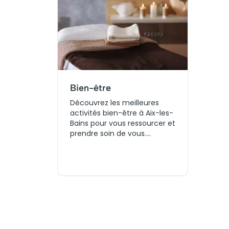
Bien-être
Découvrez les meilleures
activités bien-être à Aix-les-
Bains pour vous ressourcer et
prendre soin de vous.
Comparez différentes
expériences, réservez vos
billets et organisez un
moment de détente adapté
à vos envies.