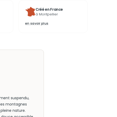
Créé en France
à Montpellier
en savoir plus
moment suspendu,
t les montagnes
pleine nature.
 douce accessible