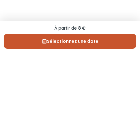
À partir de
8 €
Sélectionnez une date
Depuis 2013, Generation Voyage vous fait découvrir
des expériences mémorables et vous guide pour les
vivre pleinement.