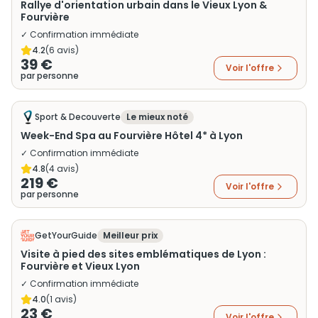
Rallye d'orientation urbain dans le Vieux Lyon &
Fourvière
✓ Confirmation immédiate
4.2
(
6
avis)
39 €
Voir l'offre
par personne
Sport & Decouverte
Le mieux noté
Week-End Spa au Fourvière Hôtel 4* à Lyon
✓ Confirmation immédiate
4.8
(
4
avis)
219 €
Voir l'offre
par personne
GetYourGuide
Meilleur prix
Visite à pied des sites emblématiques de Lyon :
Fourvière et Vieux Lyon
✓ Confirmation immédiate
4.0
(
1
avis)
23 €
Voir l'offre