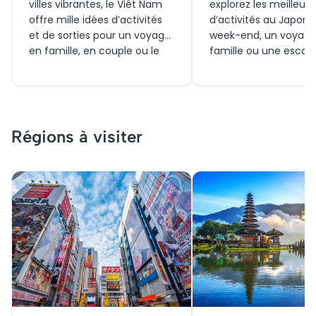
villes vibrantes, le Viêt Nam
explorez les meilleure
offre mille idées d’activités
d’activités au Japon 
et de sorties pour un voyage
week-end, un voyage
en famille, en couple ou le
famille ou une esca
temps d’un week-end.
couple. Découvrez
Generation Voyage vous
aujourd’hui des sortie
aide à trouver les meilleures
incontournables, des 
visites, billets et expériences
culturelles, des billets
à vivre aujourd’hui ou lors
coupe‑file et des
Régions à visiter
d’un séjour autour des
expériences uniques 
incontournables du pays.
des grandes villes ja
pour vivre le pays so
toutes ses facettes.