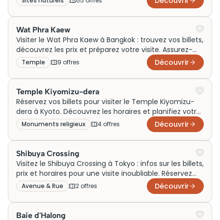
Découvrir
Sites naturels
65
offre
s
Wat Phra Kaew
Visiter le Wat Phra Kaew à Bangkok : trouvez vos billets,
découvrez les prix et préparez votre visite. Assurez-
vous de ne rien manquer!
Découvrir
Temple
9
offre
s
Temple Kiyomizu-dera
Réservez vos billets pour visiter le Temple Kiyomizu-
dera à Kyoto. Découvrez les horaires et planifiez votre
visite inoubliable dès maintenant!
Découvrir
Monuments religieux
4
offre
s
Shibuya Crossing
Visitez le Shibuya Crossing à Tokyo : infos sur les billets,
prix et horaires pour une visite inoubliable. Réservez
vos billets dès maintenant !
Découvrir
Avenue & Rue
2
offre
s
Baie d'Halong