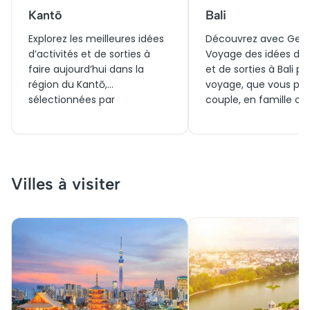
Kantō
Bali
Explorez les meilleures idées
Découvrez avec Gene
d’activités et de sorties à
Voyage des idées d’ac
faire aujourd’hui dans la
et de sorties à Bali p
région du Kantō,
voyage, que vous par
sélectionnées par
couple, en famille ou 
Generation Voyage pour
temps d’un week-end
enrichir votre week-end ou
Explorez aujourd’hui l
votre voyage au Japon. Que
belles visites, réserve
ce soit en famille, en couple
billets facilement et 
ou en solo, trouvez des
d’expériences unique
Villes à visiter
visites incontournables, des
autour des temples, r
billets pratiques et des
et plages de l’île des 
expériences uniques autour
de Tokyo et de ses environs.