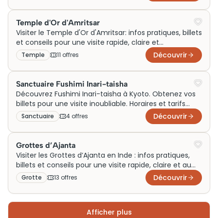
traditionnels, profitez de sorties inoubliables en
famille, en couple ou le temps d’un week-end.
Trouvez l’inspiration pour votre voyage autour des
Temple d'Or d'Amritsar
Montagnes Jaunes et vivez des expériences uniques
Visiter le Temple d'Or d'Amritsar: infos pratiques, billets
au cœur de l’un des plus beaux sites de Chine.
et conseils pour une visite rapide, claire et
enrichissante en Inde à découvrir absolument.
Découvrir
Temple
11
offre
s
Sanctuaire Fushimi Inari-taisha
Découvrez Fushimi Inari-taisha à Kyoto. Obtenez vos
billets pour une visite inoubliable. Horaires et tarifs
inclus. Visiter n'a jamais été aussi simple !
Découvrir
Sanctuaire
4
offre
s
Grottes d’Ajanta
Visiter les Grottes d’Ajanta en Inde : infos pratiques,
billets et conseils pour une visite rapide, claire et au
meilleur prix pour tous sans tarder!!
Découvrir
Grotte
13
offre
s
Afficher plus