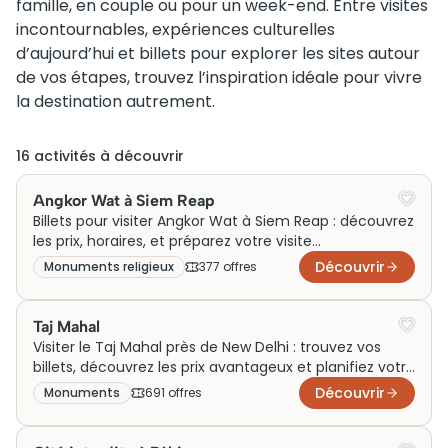
famille, en couple ou pour un week-end. Entre visites
incontournables, expériences culturelles
d’aujourd’hui et billets pour explorer les sites autour
de vos étapes, trouvez l’inspiration idéale pour vivre
la destination autrement.
16
activité
s
à découvrir
Angkor Wat à Siem Reap
Billets pour visiter Angkor Wat à Siem Reap : découvrez
les prix, horaires, et préparez votre visite
incontournable du site emblématique.
Découvrir
Monuments religieux
377
offre
s
Taj Mahal
Visiter le Taj Mahal près de New Delhi : trouvez vos
billets, découvrez les prix avantageux et planifiez votre
visite inoubliable aux horaires flexibles !
Découvrir
Monuments
691
offre
s