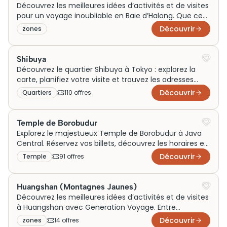
Découvrez les meilleures idées d’activités et de visites
pour un voyage inoubliable en Baie d’Halong. Que ce
soit en famille, en couple ou le temps d’un week-end,
Découvrir
zones
Generation Voyage vous guide parmi les plus belles
sorties sur l’eau et autour des paysages karstiques
emblématiques du Vietnam.
Shibuya
Découvrez le quartier Shibuya à Tokyo : explorez la
carte, planifiez votre visite et trouvez les adresses
incontournables à visiter.
Découvrir
Quartiers
110
offre
s
Temple de Borobudur
Explorez le majestueux Temple de Borobudur à Java
Central. Réservez vos billets, découvrez les horaires et
planifiez votre visite dès aujourd'hui !
Découvrir
Temple
91
offre
s
Huangshan (Montagnes Jaunes)
Découvrez les meilleures idées d’activités et de visites
à Huangshan avec Generation Voyage. Entre
panoramas mythiques, sources chaudes et villages
Découvrir
zones
14
offre
s