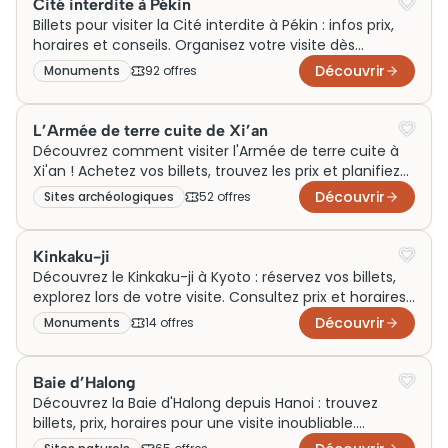
Cité interdite à Pékin
Billets pour visiter la Cité interdite à Pékin : infos prix,
horaires et conseils. Organisez votre visite dès
maintenant et découvrez ce trésor historique!
Découvrir
Monuments
92
offre
s
L’Armée de terre cuite de Xi’an
Découvrez comment visiter l'Armée de terre cuite à
Xi'an ! Achetez vos billets, trouvez les prix et planifiez
votre visite dès maintenant.
Découvrir
Sites archéologiques
52
offre
s
Kinkaku-ji
Découvrez le Kinkaku-ji à Kyoto : réservez vos billets,
explorez lors de votre visite. Consultez prix et horaires
pour une expérience inoubliable !
Découvrir
Monuments
14
offre
s
Baie d’Halong
Découvrez la Baie d'Halong depuis Hanoi : trouvez
billets, prix, horaires pour une visite inoubliable.
Réservez et visiter en toute simplicité !