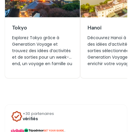
Tokyo
Hanoï
Explorez Tokyo grâce à
Découvrez Hanoï à tr
Generation Voyage et
des idées d’activités 
trouvez des idées d’activités
sorties sélectionnées
et de sorties pour un week-
Generation Voyage p
end, un voyage en famille ou
enrichir votre voyage
en couple. Entre visites
vous veniez en coupl
incontournables, billets
famille ou le temps d
coupe-file et expériences à
week‑end, explorez les
vivre aujourd’hui ou autour
incontournables, rés
des quartiers
vos billets pour aujou
emblématiques, Tokyo offre
profitez de tout ce qu’
une infinité de découvertes
vivre dans et autour 
+30 partenaires
adaptées à toutes vos
capitale vietnamienn
vérifiés
envies.
...