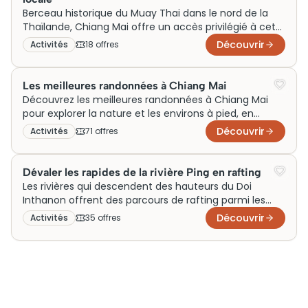
arrière-plan et l’altitude fraîche du nord de la
Berceau historique du Muay Thai dans le nord de la
Thaïlande créent une expérience radicalement
Thaïlande, Chiang Mai offre un accès privilégié à cet
différente des parcs classiques.
art martial millénaire, loin de l’agitation de Bangkok.
Découvrir
Activités
18
offre
s
Les salles d’entraînement locales accueillent aussi
bien les débutants curieux que les pratiquants
confirmés, avec des entraîneurs souvent issus de
Les meilleures randonnées à Chiang Mai
familles de boxeurs professionnels. Les combats au
Découvrez les meilleures randonnées à Chiang Mai
Kalare Night Bazaar ou au Thaphae Boxing Stadium
pour explorer la nature et les environs à pied, en
permettent de saisir toute l’intensité d’une discipline
groupe ou en autonomie. Comparez diverses sorties,
Découvrir
Activités
71
offre
s
encore profondément ancrée dans la culture lanna.
circuits et billets pour organiser une journée ou un
séjour centré sur la marche, les sentiers locaux et la
découverte de la région.
Dévaler les rapides de la rivière Ping en rafting
Les rivières qui descendent des hauteurs du Doi
Inthanon offrent des parcours de rafting parmi les
plus techniques du nord de la Thaïlande. La Mae
Découvrir
Activités
35
offre
s
Taeng et la Mae Wang alternent rapides nerveux et
portions calmes traversant une jungle dense, avec
une saison optimale entre juillet et novembre. Les
agences locales proposent des sorties à la journée
depuis Chiang Mai, avec guides certifiés et
équipement fourni, accessible dès 12 ans.