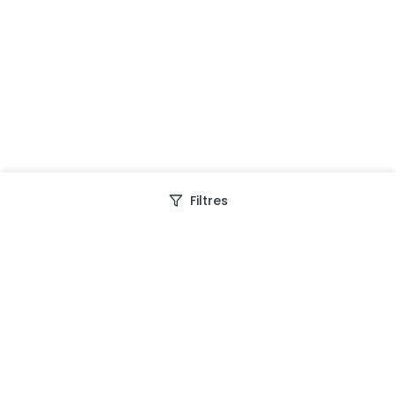
Filtres
Depuis 2013, Generation Voyage vous fait découvrir