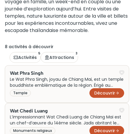
voyage en famille, un week-end en couple ou une
journée d’exploration aujourd’hui. Entre visites de
temples, nature luxuriante autour de la ville et billets
pour les expériences incontournables, vivez une
escapade thaïlandaise mémorable.
8
activité
s
à découvrir
5
3
Activités
Attractions
Wat Phra Singh
Le Wat Phra Singh, joyau de Chiang Mai, est un temple
bouddhiste emblématique de la région. Érigé au
14ème siècle, il est célèbre pour son architecture
Découvrir
Temple
Lanna et abrite d’anciennes fresques. Destination
prisée par les visiteurs, il offre une plongée dans
l’histoire et la spiritualité thaïlandaises. Les billets pour
Wat Chedi Luang
la visite incluent souvent des guides explicatifs,
L’impressionnant Wat Chedi Luang de Chiang Mai est
enrichissant ainsi l’expérience. Sa popularité actuelle
un chef-d’œuvre du 14ème siècle. Jadis abritant le
témoigne de son attrait culturel et spirituel indéniable.
Bouddha d’Émeraude, ce temple fascinant est un
Découvrir
Monuments religieux