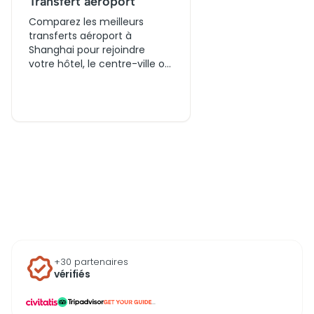
Transfert aéroport
Comparez les meilleurs
transferts aéroport à
Shanghai pour rejoindre
votre hôtel, le centre-ville ou
une autre destination selon
votre budget et vos besoins.
Réservez un transfert
aéroport simple ou aller-
retour et profitez d’un trajet
adapté à votre vol, avec
différents types de véhicules
et horaires disponibles.
+30 partenaires
vérifiés
...