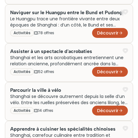
chinois.
sphères scintillantes, fut initialement conçue pour
améliorer les télécommunications régionales.
Naviguer sur le Huangpu entre le Bund et Pudong
Aujourd’hui, vous pouvez la visiter pour profiter des
Le Huangpu trace une frontière vivante entre deux
vues panoramiques sur le fleuve Huangpu.
époques de Shanghai : d’un côté, le Bund et ses
façades néoclassiques héritées de l’ère coloniale, de
Découvrir
Activités
78
offre
s
l’autre, Pudong et ses tours de verre qui percent le
ciel. Les croisières fluviales offrent le seul angle depuis
lequel ces deux visages coexistent vraiment dans le
Assister à un spectacle d'acrobaties
regard. Comptez entre 100 et 200 yuans selon la
Shanghai et les arts acrobatiques entretiennent une
durée et la compagnie choisie, les départs
relation ancienne, profondément ancrée dans la
s’échelonnant du Quai des Dix.
culture populaire shanghaiaise. Le Shanghai Circus
Découvrir
Activités
52
offre
s
World et le Théâtre ERA proposent chaque soir des
représentations où jongleurs, équilibristes et
contorsionnistes repoussent les limites du corps
Parcourir la ville à vélo
humain avec une précision impressionnante. Réserver
Shanghai se découvre autrement depuis la selle d’un
ses billets en avance reste conseillé, notamment en
vélo. Entre les ruelles préservées des anciens lilong, les
haute saison, certaines représentations affichant
berges réaménagées du Bund et les quartiers en
Découvrir
Activités
14
offre
s
complet plusieurs semaines à l’avance. Un spectacle
perpétuelle transformation, le vélo offre un rythme
qui marque les esprits, toutes générations
idéal pour saisir les contrastes de cette mégapole. Les
confondues.
circuits organisés combinent généralement French
Apprendre à cuisiner les spécialités chinoises
Concession, Xintiandi et les marchés de quartier, avec
Shanghai, carrefour culinaire entre tradition et