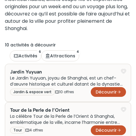
originales pour un week‑end ou un voyage plus long,
découvrez ce qu’il est possible de faire aujourd’hui et
autour de la ville pour profiter pleinement de
Shanghai.
10
activité
s
à découvrir
6
4
Activités
Attractions
Jardin Yuyuan
Le Jardin Yuyuan, joyau de Shanghai, est un chef-
d’œuvre historique et culturel datant de la dynastie
Ming. Ce havre de paix mêle harmonieusement
Découvrir
Jardin & espace vert
10
offre
s
architecture traditionnelle et beauté naturelle avec
ses pavillons élégants et ses étangs sereins. Conçu
initialement pour offrir de la quiétude à une famille
Tour de la Perle de l’Orient
noble, il est aujourd’hui une attraction touristique
La célèbre Tour de la Perle de l’Orient à Shanghai,
prisée. Les visiteurs affluent pour des visites
emblématique de la ville, incarne l’harmonie entre
captivantes et achètent leurs billets à l’avance pour
tradition et modernité. Inaugurée en 1994, cette
Découvrir
Tour
4
offre
s
explorer ce symbole incontournable de l’héritage
œuvre architecturale futuriste, caractérisée par ses