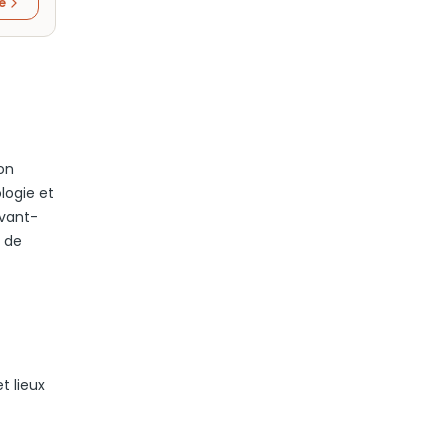
re
on
logie et
avant-
e de
t lieux