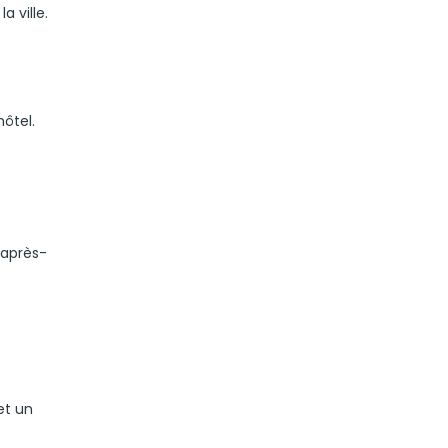
a ville.
ôtel.
’après-
et un