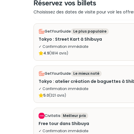
Réservez vos billets
Choisissez des dates de visite pour voir les offre
GetYourGuide
Le plus populaire
Tokyo : Street Kart à Shibuya
✓ Confirmation immédiate
4.9
(
1814
avis)
GetYourGuide
Le mieux noté
Tokyo : atelier création de baguettes à Sh
✓ Confirmation immédiate
5.0
(
321
avis)
Civitatis
Meilleur prix
Free tour dans Shibuya
✓ Confirmation immédiate