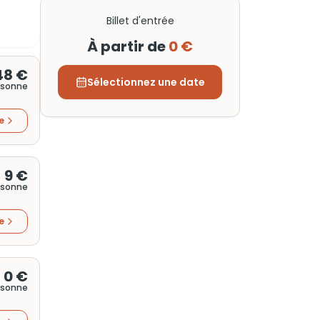
Billet d'entrée
À partir de
0 €
48 €
Sélectionnez une date
rsonne
re
9 €
rsonne
re
0 €
rsonne