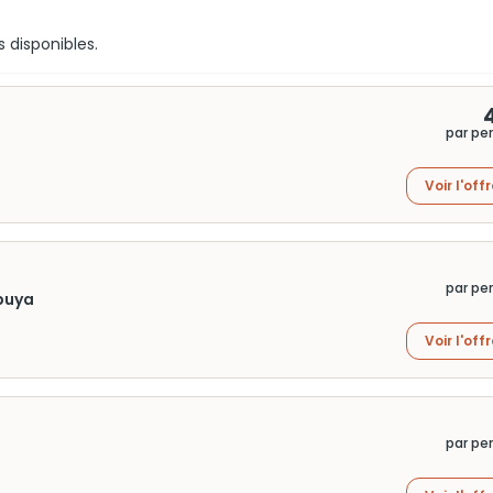
s disponibles.
par pe
Voir l'off
par pe
ibuya
Voir l'off
par pe