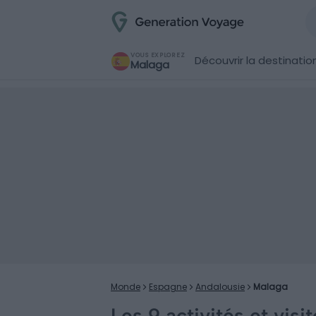
VOUS EXPLOREZ
Découvrir la destinatio
Malaga
Monde
Espagne
Andalousie
Malaga
Les 9 activités et visi