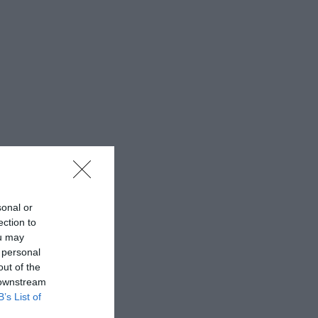
sonal or
ection to
ou may
 personal
out of the
 downstream
B’s List of