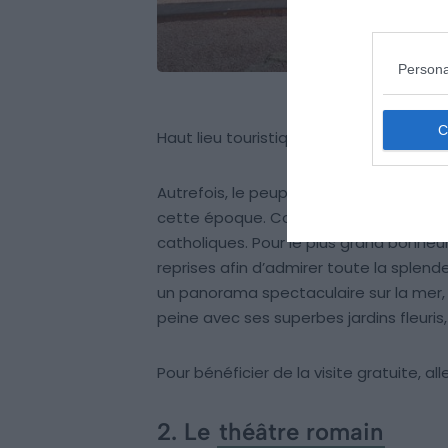
Persona
Haut lieu touristique, c’est l’un des prem
Autrefois, le peuple musulman dominait
cette époque. Construit au XIe siècle, l
catholiques. Pour le plus grand bonheur 
reprises afin d’admirer toute la splend
un panorama spectaculaire sur la mer, l
peine avec ses superbes jardins fleuris,
Pour bénéficier de la visite gratuite, al
2. Le
théâtre romain