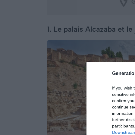
1. Le palais Alcazaba et le
Generati
If you wish 
sensitive in
confirm you
continue se
information 
further disc
participants
Downstream 