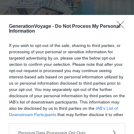
GenerationVoyage -
Do Not Process My Personal
Information
Shutterstock – JeanLucIchard
If you wish to opt-out of the sale, sharing to third parties, or
processing of your personal or sensitive information for
Pourquoi nous l’avons sélectionné :
Contempler depuis la
targeted advertising by us, please use the below opt-out
mer les remarquables ouvrages défensifs de l’Île de Ré,
section to confirm your selection. Please note that after your
classés au patrimoine mondial, est une expérience
opt-out request is processed you may continue seeing
unique. Cette perspective vous permet de réaliser
interest-based ads based on personal information utilized by
us or personal information disclosed to third parties prior to
l’importance stratégique de l’île à travers les siècles.
your opt-out. You may separately opt-out of the further
disclosure of your personal information by third parties on the
Pour en savoir plus :
Les fortifications de l’Île de Ré ont
IAB’s list of downstream participants. This information may
été conçues par Vauban au XVIIe siècle, notamment
also be disclosed by us to third parties on the
IAB’s List of
Downstream Participants
that may further disclose it to other
pour protéger la ville de Saint-Martin-de-Ré. Les
third parties.
remparts, entourés par de larges fossés, illustrent
l’ingéniosité du célèbre ingénieur militaire français.
Personal Data Processing Opt Outs