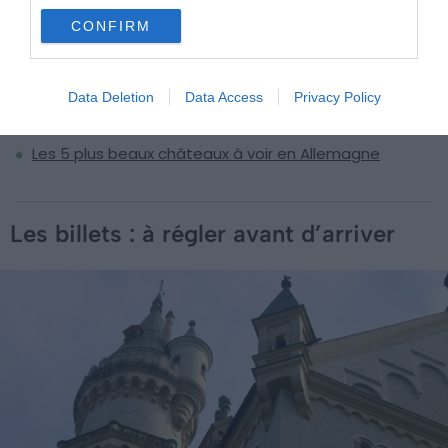
Neuschwanstein
CONFIRM
Où dormir près du château de Neuschwanstein | Nos
conseils et hôtels par quartier
Où manger autour du château de Neuschwanstein :
Data Deletion
Data Access
Privacy Policy
nos adresses locales à Füssen
Les 5 plus beaux châteaux à voir en Allemagne
Les billets : à régler avant d’arriver