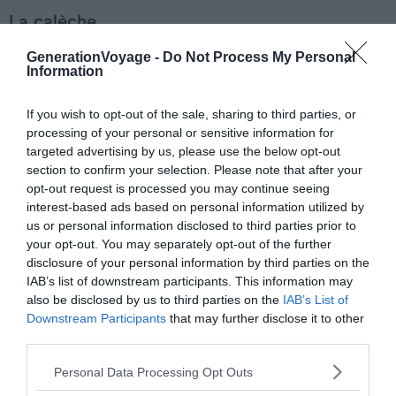
La calèche
Les calèches partent de l’Alpseestraße à
GenerationVoyage -
Do Not Process My Personal
Information
Hohenschwangau, sans horaires fixes et sans
réservation. Comptez environ 7 € à la montée et 3,50 €
If you wish to opt-out of the sale, sharing to third parties, or
à la descente. Comme pour la navette,
la calèche ne
processing of your personal or sensitive information for
monte pas jusqu’à l’entrée : il reste environ 450 m à
targeted advertising by us, please use the below opt-out
parcourir pied, soit 10 à 15 min de marche.
Le résultat est
section to confirm your selection. Please note that after your
opt-out request is processed you may continue seeing
comparable à la navette, pour un prix plus élevé et un
interest-based ads based on personal information utilized by
trajet plus lent. Si votre objectif est simplement de
us or personal information disclosed to third parties prior to
monter au château de Neuschwanstein sans marcher, la
your opt-out. You may separately opt-out of the further
navette est le choix le plus efficace.
disclosure of your personal information by third parties on the
IAB’s list of downstream participants. This information may
also be disclosed by us to third parties on the
IAB’s List of
Downstream Participants
that may further disclose it to other
third parties.
À lire aussi sur le guide Allemagne :
Personal Data Processing Opt Outs
11 anecdotes à connaître sur le château de